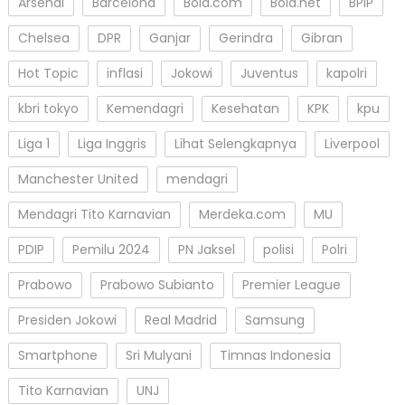
Arsenal
Barcelona
Bola.com
Bola.net
BPIP
Chelsea
DPR
Ganjar
Gerindra
Gibran
Hot Topic
inflasi
Jokowi
Juventus
kapolri
kbri tokyo
Kemendagri
Kesehatan
KPK
kpu
Liga 1
Liga Inggris
Lihat Selengkapnya
Liverpool
Manchester United
mendagri
Mendagri Tito Karnavian
Merdeka.com
MU
PDIP
Pemilu 2024
PN Jaksel
polisi
Polri
Prabowo
Prabowo Subianto
Premier League
Presiden Jokowi
Real Madrid
Samsung
Smartphone
Sri Mulyani
Timnas Indonesia
Tito Karnavian
UNJ