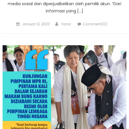
media sosial dan diperjualbelikan oleh pemilik akun. “Dari
informasi yang […]
Posted
Author
Januari 6, 2023
Yana
Comment(0)
on