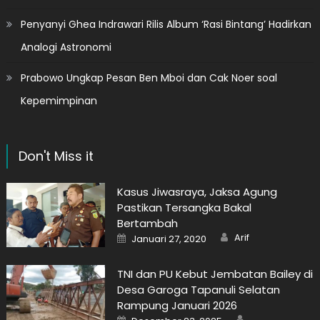
Penyanyi Ghea Indrawari Rilis Album ‘Rasi Bintang’ Hadirkan
Analogi Astronomi
Prabowo Ungkap Pesan Ben Mboi dan Cak Noer soal
Kepemimpinan
Don't Miss it
Kasus Jiwasraya, Jaksa Agung
Pastikan Tersangka Bakal
Bertambah
Author
Posted
Arif
Januari 27, 2020
on
TNI dan PU Kebut Jembatan Bailey di
Desa Garoga Tapanuli Selatan
Rampung Januari 2026
Author
Posted