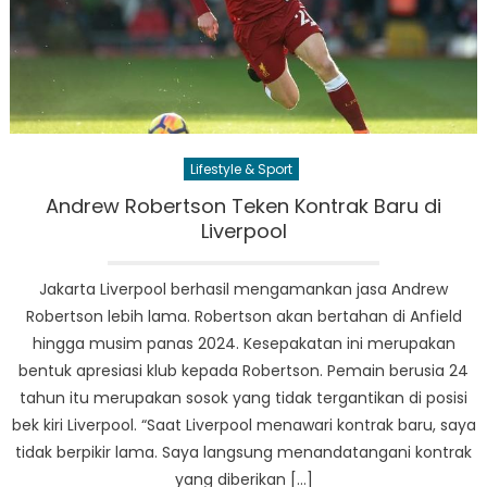
Lifestyle & Sport
Andrew Robertson Teken Kontrak Baru di
Liverpool
Jakarta Liverpool berhasil mengamankan jasa Andrew
Robertson lebih lama. Robertson akan bertahan di Anfield
hingga musim panas 2024. Kesepakatan ini merupakan
bentuk apresiasi klub kepada Robertson. Pemain berusia 24
tahun itu merupakan sosok yang tidak tergantikan di posisi
bek kiri Liverpool. “Saat Liverpool menawari kontrak baru, saya
tidak berpikir lama. Saya langsung menandatangani kontrak
yang diberikan […]