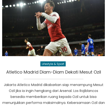
Lifestyle & Sport
Atletico Madrid Diam-Diam Dekati Mesut Ozil
Jakarta Atletico Madrid dikabarkan siap menampung Mesut
Ozil jika ia ingin hengkang dari Arsenal. Los Rojiblancos
bersedia memberikan ruang kepada Ozil untuk bisa
menunjukkan performa maksimalnya. Kebersamaan Ozil dan