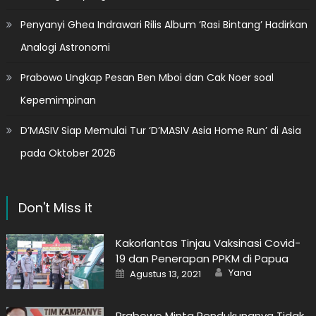
Penyanyi Ghea Indrawari Rilis Album ‘Rasi Bintang’ Hadirkan
Analogi Astronomi
Prabowo Ungkap Pesan Ben Mboi dan Cak Noer soal
Kepemimpinan
D’MASIV Siap Memulai Tur ‘D’MASIV Asia Home Run’ di Asia
pada Oktober 2026
Don't Miss it
Kakorlantas Tinjau Vaksinasi Covid-
19 dan Penerapan PPKM di Papua
Author
Posted
Yana
Agustus 13, 2021
on
Prabowo Minta Pendukungnya Tidak