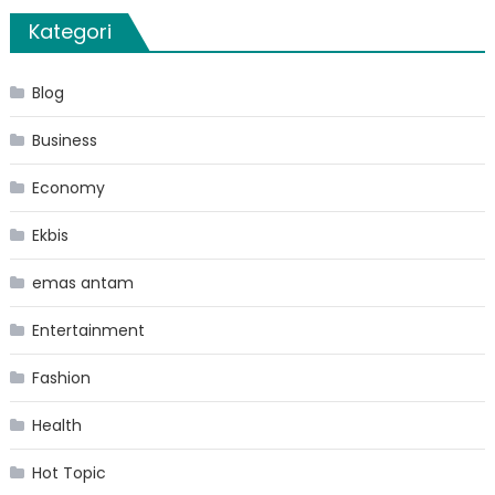
Kategori
Blog
Business
Economy
Ekbis
emas antam
Entertainment
Fashion
Health
Hot Topic