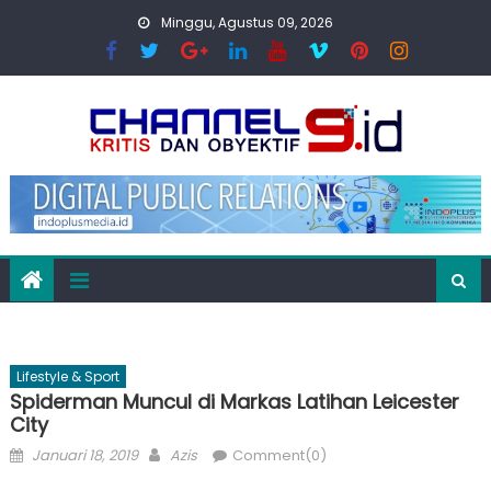
Skip
Minggu, Agustus 09, 2026
to
content
Lifestyle & Sport
Spiderman Muncul di Markas Latihan Leicester
City
Posted
Author
Januari 18, 2019
Azis
Comment(0)
on