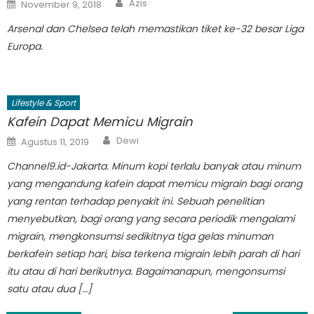
Author
Posted
Azis
November 9, 2018
on
Arsenal dan Chelsea telah memastikan tiket ke-32 besar Liga
Europa.
Lifestyle & Sport
Kafein Dapat Memicu Migrain
Author
Posted
Dewi
Agustus 11, 2019
on
Channel9.id-Jakarta. Minum kopi terlalu banyak atau minum
yang mengandung kafein dapat memicu migrain bagi orang
yang rentan terhadap penyakit ini. Sebuah penelitian
menyebutkan, bagi orang yang secara periodik mengalami
migrain, mengkonsumsi sedikitnya tiga gelas minuman
berkafein setiap hari, bisa terkena migrain lebih parah di hari
itu atau di hari berikutnya. Bagaimanapun, mengonsumsi
satu atau dua […]