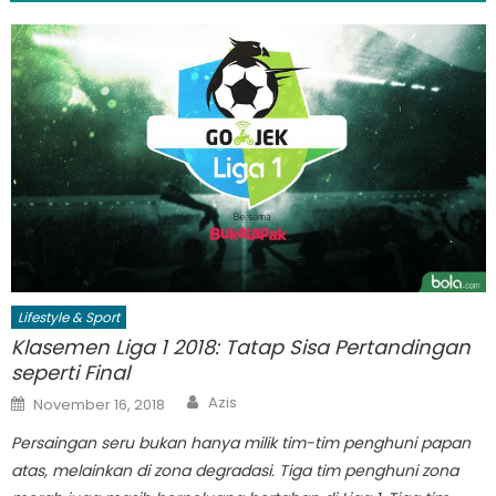
Lifestyle & Sport
Klasemen Liga 1 2018: Tatap Sisa Pertandingan
seperti Final
Author
Posted
Azis
November 16, 2018
on
Persaingan seru bukan hanya milik tim-tim penghuni papan
atas, melainkan di zona degradasi. Tiga tim penghuni zona