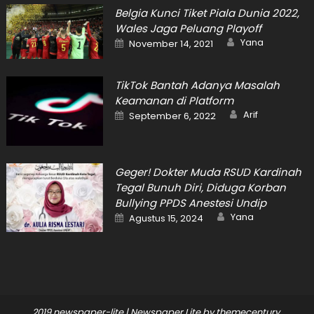
Belgia Kunci Tiket Piala Dunia 2022,
Wales Jaga Peluang Playoff
Author
Posted
Yana
November 14, 2021
on
TikTok Bantah Adanya Masalah
Keamanan di Platform
Author
Posted
Arif
September 6, 2022
on
Geger! Dokter Muda RSUD Kardinah
Tegal Bunuh Diri, Diduga Korban
Bullying PPDS Anestesi Undip
Author
Posted
Yana
Agustus 15, 2024
on
2019 newspaper-lite
|
Newspaper Lite by
themecentury
.