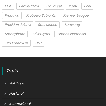
PDIP
Pemilu 2024
PN Jaksel
polisi
Polri
Prabowo
Prabowo Subianto
Premier League
Presiden Jokowi
Real Madrid
Samsung
Smartphone
Sri Mulyani
Timnas Indonesia
Tito Karnavian
UNJ
Topic
Hot Topic
Nasional
Internasional