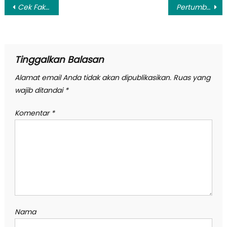
Navigasi
Cek Fakta: Prabowo Sebut Gaji Gubernur Hanya Rp 8 Juta, Benarkah?
Pertumbuhan Telko Terusik Gara-Gara Tarif Data Rendah
pos
Tinggalkan Balasan
Alamat email Anda tidak akan dipublikasikan.
Ruas yang
wajib ditandai
*
Komentar
*
Nama