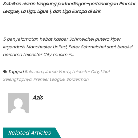
Saksikan siaran langsung pertandingan-pertandingan Premier
League, La Liga, Ligue 1, dan Liga Europa di sini:
5 penyelamatan hebat Kasper Schmeichel putera kiper
legendaris Manchester United, Peter Schmeichel saat beraksi
bersama Leicester City musim ini.
Tagged
Bola.com
,
Jamie Vardy
,
Leicester City
,
Lihat
Selengkapnya
,
Premier League
,
Spiderman
Azis
Related Articles