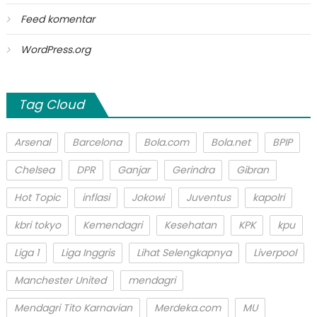
Feed komentar
WordPress.org
Tag Cloud
Arsenal
Barcelona
Bola.com
Bola.net
BPIP
Chelsea
DPR
Ganjar
Gerindra
Gibran
Hot Topic
inflasi
Jokowi
Juventus
kapolri
kbri tokyo
Kemendagri
Kesehatan
KPK
kpu
Liga 1
Liga Inggris
Lihat Selengkapnya
Liverpool
Manchester United
mendagri
Mendagri Tito Karnavian
Merdeka.com
MU