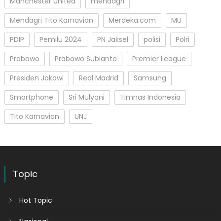
Manchester United
mendagri
Mendagri Tito Karnavian
Merdeka.com
MU
PDIP
Pemilu 2024
PN Jaksel
polisi
Polri
Prabowo
Prabowo Subianto
Premier League
Presiden Jokowi
Real Madrid
Samsung
Smartphone
Sri Mulyani
Timnas Indonesia
Tito Karnavian
UNJ
Topic
Hot Topic