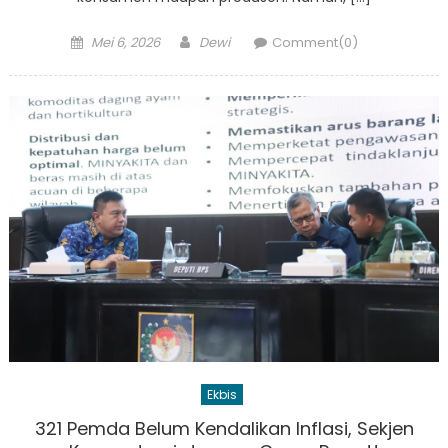
Posted
Author
Mei 6, 2026
Dewi
Comment(0)
on
Ekbis
321 Pemda Belum Kendalikan Inflasi, Sekjen