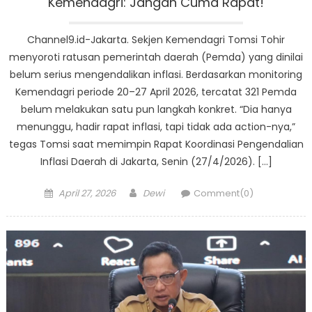
Kemendagri: Jangan Cuma Rapat!
Channel9.id-Jakarta. Sekjen Kemendagri Tomsi Tohir
menyoroti ratusan pemerintah daerah (Pemda) yang dinilai
belum serius mengendalikan inflasi. Berdasarkan monitoring
Kemendagri periode 20–27 April 2026, tercatat 321 Pemda
belum melakukan satu pun langkah konkret. “Dia hanya
menunggu, hadir rapat inflasi, tapi tidak ada action-nya,”
tegas Tomsi saat memimpin Rapat Koordinasi Pengendalian
Inflasi Daerah di Jakarta, Senin (27/4/2026). […]
Posted
Author
April 27, 2026
Dewi
Comment(0)
on