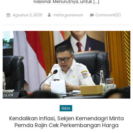
nasional. Menurutnya, untuk […]
Posted
Author
Agustus 2, 2025
indra gunawan
Comment(0)
on
Ekbis
Kendalikan Inflasi, Sekjen Kemendagri Minta
Pemda Rajin Cek Perkembangan Harga