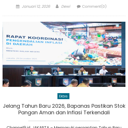
Posted
Author
Januari 12, 2026
Dewi
Comment(0)
on
Ekbis
Jelang Tahun Baru 2026, Bapanas Pastikan Stok
Pangan Aman dan Inflasi Terkendali
Channel9.id, JAKARTA – Memasuki pergantian Tahun Baru