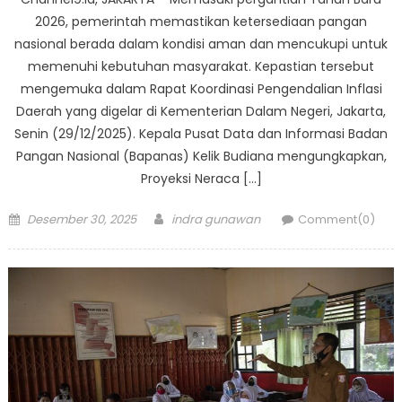
2026, pemerintah memastikan ketersediaan pangan
nasional berada dalam kondisi aman dan mencukupi untuk
memenuhi kebutuhan masyarakat. Kepastian tersebut
mengemuka dalam Rapat Koordinasi Pengendalian Inflasi
Daerah yang digelar di Kementerian Dalam Negeri, Jakarta,
Senin (29/12/2025). Kepala Pusat Data dan Informasi Badan
Pangan Nasional (Bapanas) Kelik Budiana mengungkapkan,
Proyeksi Neraca […]
Posted
Author
Desember 30, 2025
indra gunawan
Comment(0)
on