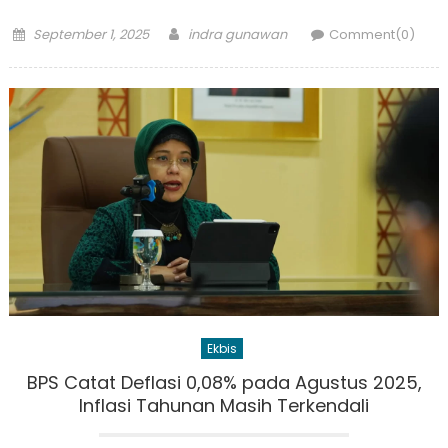
Posted
Author
September 1, 2025
indra gunawan
Comment(0)
on
Ekbis
BPS Catat Deflasi 0,08% pada Agustus 2025,
Inflasi Tahunan Masih Terkendali