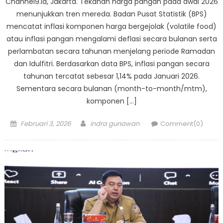
Channel9.id, Jakarta. Tekanan harga pangan pada awal 2026
menunjukkan tren mereda. Badan Pusat Statistik (BPS)
mencatat inflasi komponen harga bergejolak (volatile food)
atau inflasi pangan mengalami deflasi secara bulanan serta
perlambatan secara tahunan menjelang periode Ramadan
dan Idulfitri. Berdasarkan data BPS, inflasi pangan secara
tahunan tercatat sebesar 1,14% pada Januari 2026.
Sementara secara bulanan (month-to-month/mtm),
komponen […]
Posted
Author
Februari 3, 2026
indra gunawan
Comment(0)
on