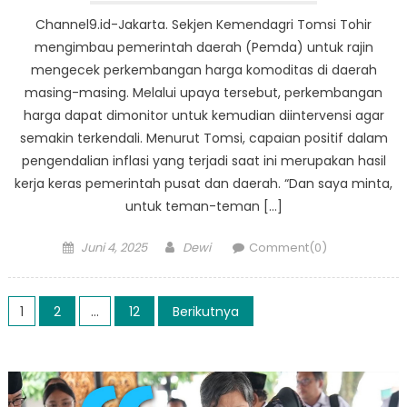
Channel9.id-Jakarta. Sekjen Kemendagri Tomsi Tohir
mengimbau pemerintah daerah (Pemda) untuk rajin
mengecek perkembangan harga komoditas di daerah
masing-masing. Melalui upaya tersebut, perkembangan
harga dapat dimonitor untuk kemudian diintervensi agar
semakin terkendali. Menurut Tomsi, capaian positif dalam
pengendalian inflasi yang terjadi saat ini merupakan hasil
kerja keras pemerintah pusat dan daerah. “Dan saya minta,
untuk teman-teman […]
Posted
Author
Juni 4, 2025
Dewi
Comment(0)
on
Paginasi
1
2
…
12
Berikutnya
pos