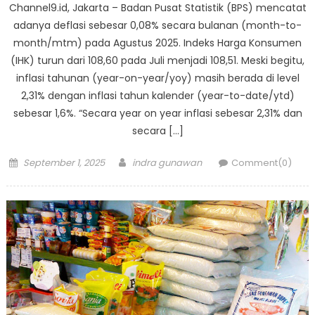
Channel9.id, Jakarta – Badan Pusat Statistik (BPS) mencatat
adanya deflasi sebesar 0,08% secara bulanan (month-to-
month/mtm) pada Agustus 2025. Indeks Harga Konsumen
(IHK) turun dari 108,60 pada Juli menjadi 108,51. Meski begitu,
inflasi tahunan (year-on-year/yoy) masih berada di level
2,31% dengan inflasi tahun kalender (year-to-date/ytd)
sebesar 1,6%. “Secara year on year inflasi sebesar 2,31% dan
secara […]
Posted
Author
September 1, 2025
indra gunawan
Comment(0)
on