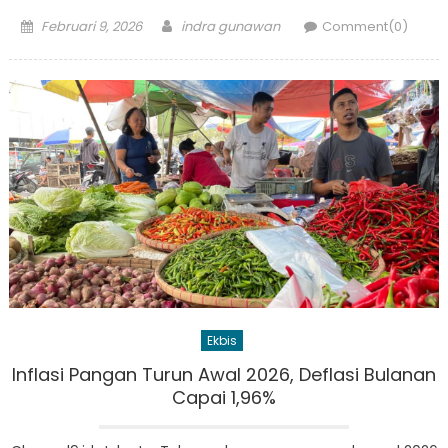
Posted
Author
Februari 9, 2026
indra gunawan
Comment(0)
on
Ekbis
Inflasi Pangan Turun Awal 2026, Deflasi Bulanan
Capai 1,96%