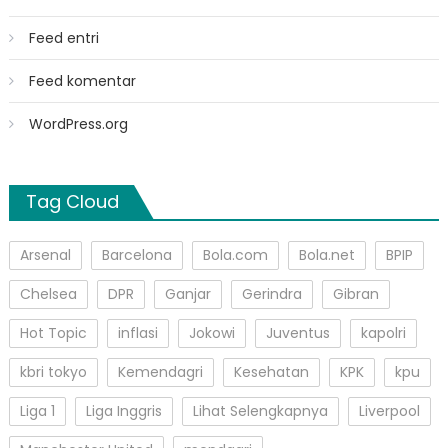
Feed entri
Feed komentar
WordPress.org
Tag Cloud
Arsenal
Barcelona
Bola.com
Bola.net
BPIP
Chelsea
DPR
Ganjar
Gerindra
Gibran
Hot Topic
inflasi
Jokowi
Juventus
kapolri
kbri tokyo
Kemendagri
Kesehatan
KPK
kpu
Liga 1
Liga Inggris
Lihat Selengkapnya
Liverpool