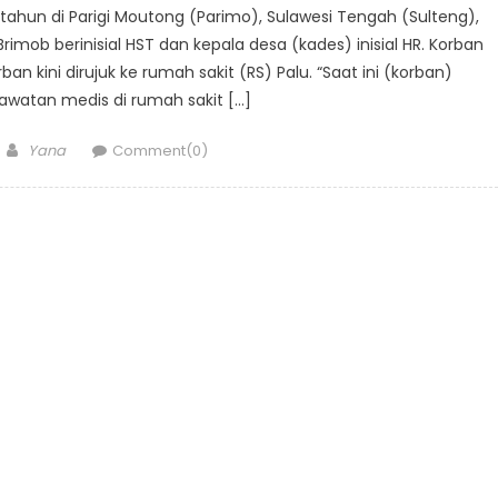
 tahun di Parigi Moutong (Parimo), Sulawesi Tengah (Sulteng),
rimob berinisial HST dan kepala desa (kades) inisial HR. Korban
an kini dirujuk ke rumah sakit (RS) Palu. “Saat ini (korban)
watan medis di rumah sakit […]
Author
Yana
Comment(0)