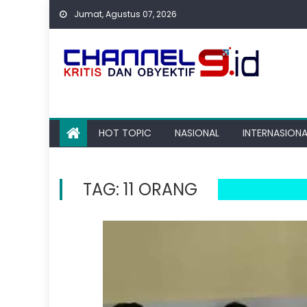
Skip
Jumat, Agustus 07, 2026
to
content
HOT TOPIC
NASIONAL
INTERNASIONA
TAG:
11 ORANG