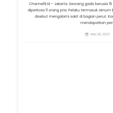
Channel9.id – Jakarta. Seorang gadis berusia 15
diperkosa 11 orang pria. Pelaku termasuk oknum B
disebut mengalami sakit di bagian perut. Korb
mendapatkan pera
Posted
Mei 28, 2023
on