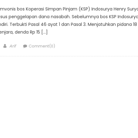
vonis bos Koperasi Simpan Pinjam (KSP) Indosurya Henry Sury
kasus penggelapan dana nasabah. Sebelumnya bos KSP Indosury
 Sendiri. Terbukti Pasal 46 ayat 1 dan Pasal 3. Menjatuhkan pidana 18
njara, denda Rp 15 […]
Author
Arif
Comment(0)