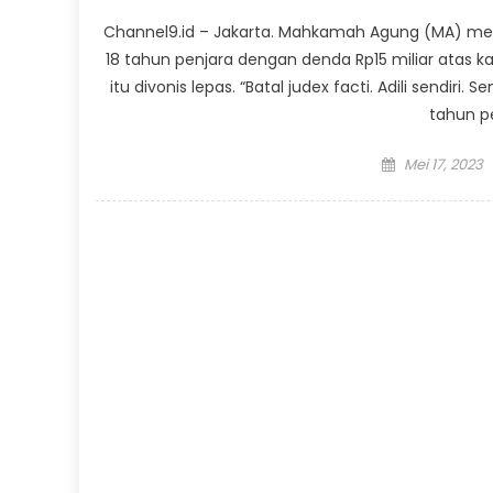
Channel9.id – Jakarta. Mahkamah Agung (MA) mem
18 tahun penjara dengan denda Rp15 miliar atas 
itu divonis lepas. “Batal judex facti. Adili sendiri.
tahun pe
Posted
Mei 17, 2023
on