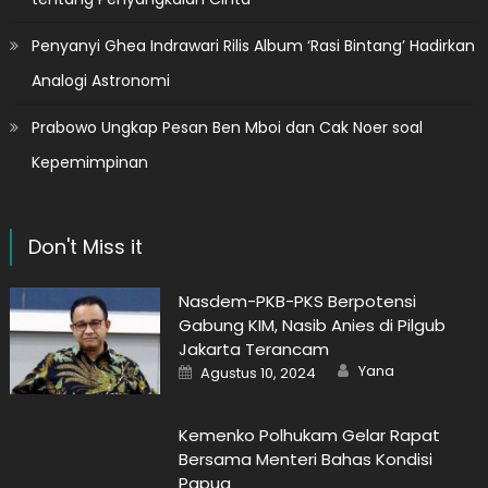
Penyanyi Ghea Indrawari Rilis Album ‘Rasi Bintang’ Hadirkan
Analogi Astronomi
Prabowo Ungkap Pesan Ben Mboi dan Cak Noer soal
Kepemimpinan
Don't Miss it
Nasdem-PKB-PKS Berpotensi
Gabung KIM, Nasib Anies di Pilgub
Jakarta Terancam
Author
Posted
Yana
Agustus 10, 2024
on
Kemenko Polhukam Gelar Rapat
Bersama Menteri Bahas Kondisi
Papua