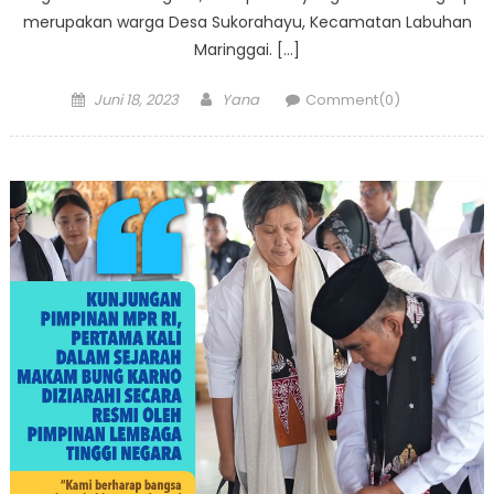
merupakan warga Desa Sukorahayu, Kecamatan Labuhan
Maringgai. […]
Posted
Author
Juni 18, 2023
Yana
Comment(0)
on