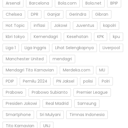
Arsenal
Barcelona
Bola.com
Bola.net
BPIP
Chelsea
DPR
Ganjar
Gerindra
Gibran
Hot Topic
inflasi
Jokowi
Juventus
kapolri
kbri tokyo
Kemendagri
Kesehatan
KPK
kpu
Liga 1
Liga Inggris
Lihat Selengkapnya
Liverpool
Manchester United
mendagri
Mendagri Tito Karnavian
Merdeka.com
MU
PDIP
Pemilu 2024
PN Jaksel
polisi
Polri
Prabowo
Prabowo Subianto
Premier League
Presiden Jokowi
Real Madrid
Samsung
Smartphone
Sri Mulyani
Timnas Indonesia
Tito Karnavian
UNJ