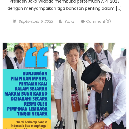
Presiden Joko Widodo membuka pertemuan AIPF 2023
dengan menyampaikan tiga bahasan penting dalam […]
Posted
Author
September 5, 2023
Yana
Comment(0)
on