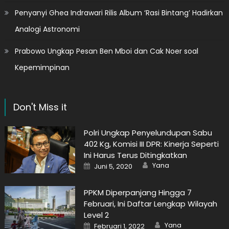
Penyanyi Ghea Indrawari Rilis Album ‘Rasi Bintang’ Hadirkan
Analogi Astronomi
Prabowo Ungkap Pesan Ben Mboi dan Cak Noer soal
Kepemimpinan
Don't Miss it
Polri Ungkap Penyelundupan Sabu
402 Kg, Komisi III DPR: Kinerja Seperti
Ini Harus Terus Ditingkatkan
Author
Posted
Yana
Juni 5, 2020
on
PPKM Diperpanjang Hingga 7
Februari, Ini Daftar Lengkap Wilayah
Level 2
Author
Posted
Yana
Februari 1, 2022