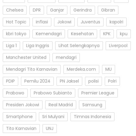
Chelsea
DPR
Ganjar
Gerindra
Gibran
Hot Topic
inflasi
Jokowi
Juventus
kapolri
kbri tokyo
Kemendagri
Kesehatan
KPK
kpu
Liga 1
Liga Inggris
Lihat Selengkapnya
Liverpool
Manchester United
mendagri
Mendagri Tito Karnavian
Merdeka.com
MU
PDIP
Pemilu 2024
PN Jaksel
polisi
Polri
Prabowo
Prabowo Subianto
Premier League
Presiden Jokowi
Real Madrid
Samsung
Smartphone
Sri Mulyani
Timnas Indonesia
Tito Karnavian
UNJ