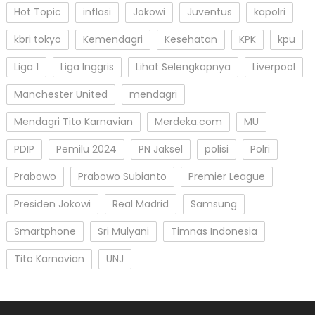
Hot Topic
inflasi
Jokowi
Juventus
kapolri
kbri tokyo
Kemendagri
Kesehatan
KPK
kpu
Liga 1
Liga Inggris
Lihat Selengkapnya
Liverpool
Manchester United
mendagri
Mendagri Tito Karnavian
Merdeka.com
MU
PDIP
Pemilu 2024
PN Jaksel
polisi
Polri
Prabowo
Prabowo Subianto
Premier League
Presiden Jokowi
Real Madrid
Samsung
Smartphone
Sri Mulyani
Timnas Indonesia
Tito Karnavian
UNJ