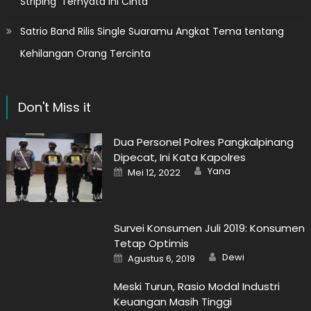
Striping ‘Ternyata Ini Cinta’
Satrio Band Rilis Single Suaramu Angkat Tema tentang
Kehilangan Orang Tercinta
Don't Miss it
Dua Personel Polres Pangkalpinang
Dipecat, Ini Kata Kapolres
Author
Posted
Yana
Mei 12, 2022
on
Survei Konsumen Juli 2019: Konsumen
Tetap Optimis
Author
Posted
Dewi
Agustus 6, 2019
on
Meski Turun, Rasio Modal Industri
Keuangan Masih Tinggi