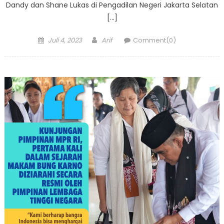
Dandy dan Shane Lukas di Pengadilan Negeri Jakarta Selatan
[…]
Posted
Author
Juli 4, 2023
Arif
Comment(0)
on