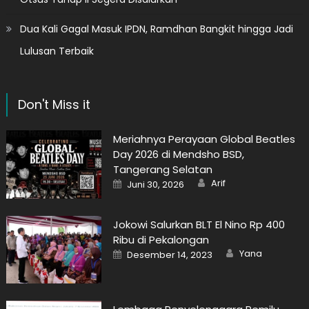
Dua Kali Gagal Masuk IPDN, Ramdhan Bangkit hingga Jadi
Lulusan Terbaik
Don't Miss it
Meriahnya Perayaan Global Beatles
Day 2026 di Mendsho BSD,
Tangerang Selatan
Author
Posted
Arif
Juni 30, 2026
on
Jokowi Salurkan BLT El Nino Rp 400
Ribu di Pekalongan
Author
Posted
Yana
Desember 14, 2023
on