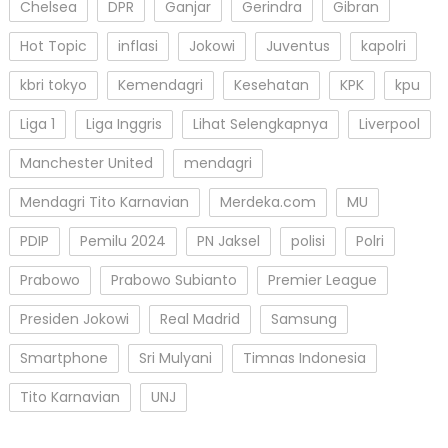
Chelsea
DPR
Ganjar
Gerindra
Gibran
Hot Topic
inflasi
Jokowi
Juventus
kapolri
kbri tokyo
Kemendagri
Kesehatan
KPK
kpu
Liga 1
Liga Inggris
Lihat Selengkapnya
Liverpool
Manchester United
mendagri
Mendagri Tito Karnavian
Merdeka.com
MU
PDIP
Pemilu 2024
PN Jaksel
polisi
Polri
Prabowo
Prabowo Subianto
Premier League
Presiden Jokowi
Real Madrid
Samsung
Smartphone
Sri Mulyani
Timnas Indonesia
Tito Karnavian
UNJ