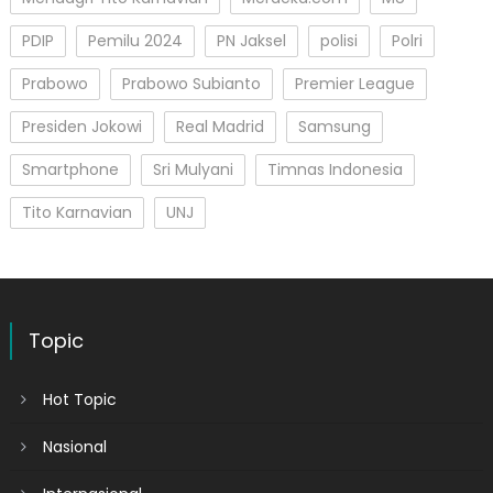
PDIP
Pemilu 2024
PN Jaksel
polisi
Polri
Prabowo
Prabowo Subianto
Premier League
Presiden Jokowi
Real Madrid
Samsung
Smartphone
Sri Mulyani
Timnas Indonesia
Tito Karnavian
UNJ
Topic
Hot Topic
Nasional