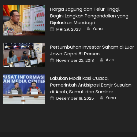
Harga Jagung dan Telur Tinggi,
Begini Langkah Pengendalian yang
Dijelaskan Mendagri
Author
Posted
Yana
Mei 29, 2023
on
Pertumbuhan Investor Saham di Luar
Jawa Capai 81 Persen
Author
Posted
Azis
November 22, 2018
on
Lakukan Modifikasi Cuaca,
Pemerintah Antisipasi Banjir Susulan
di Aceh, Sumut dan Sumbar
Author
Posted
Yana
Desember 18, 2025
on