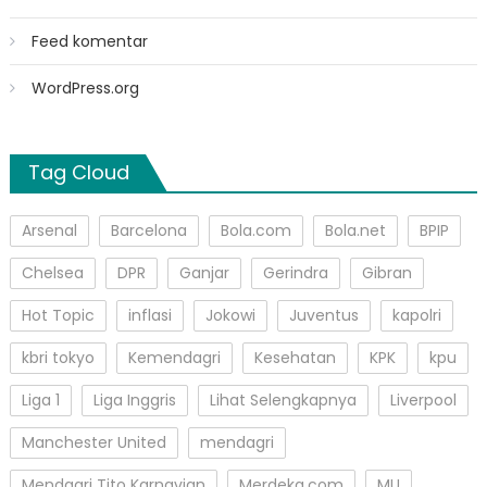
Feed komentar
WordPress.org
Tag Cloud
Arsenal
Barcelona
Bola.com
Bola.net
BPIP
Chelsea
DPR
Ganjar
Gerindra
Gibran
Hot Topic
inflasi
Jokowi
Juventus
kapolri
kbri tokyo
Kemendagri
Kesehatan
KPK
kpu
Liga 1
Liga Inggris
Lihat Selengkapnya
Liverpool
Manchester United
mendagri
Mendagri Tito Karnavian
Merdeka.com
MU