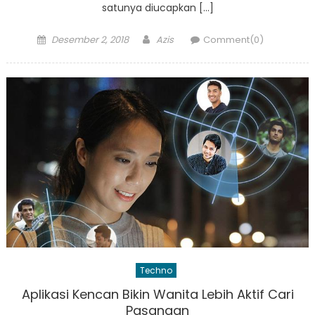
satunya diucapkan […]
Posted
Author
Desember 2, 2018
Azis
Comment(0)
on
Techno
Aplikasi Kencan Bikin Wanita Lebih Aktif Cari
Pasangan