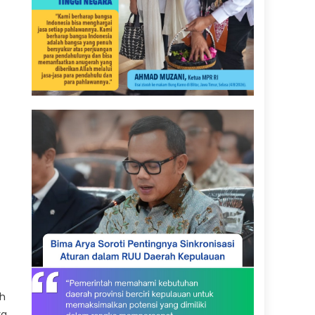
uh
ra