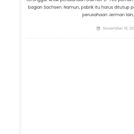
bagian Sachsen. Namun, pabrik itu harus ditutup p
perusahaan Jerman lain,
Posted
November 16, 20
on