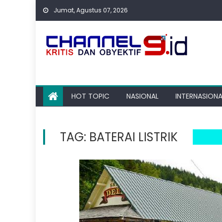
Skip
Jumat, Agustus 07, 2026
to
content
HOT TOPIC
NASIONAL
INTERNASIONA
TAG:
BATERAI LISTRIK