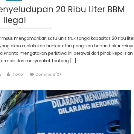
nyeludupan 20 Ribu Liter BBM
Ilegal
rimsus mengamankan satu unit truk tangki kapasitas 20 ribu lite
 yang akan melakukan bunker atau pengisian bahan bakar miny
 Prianto mengatakan peristiwa ini berawal dari pihak kepolisian
ormasi dari masyarakat tentang […]
Author
2
Yana
Comment(0)