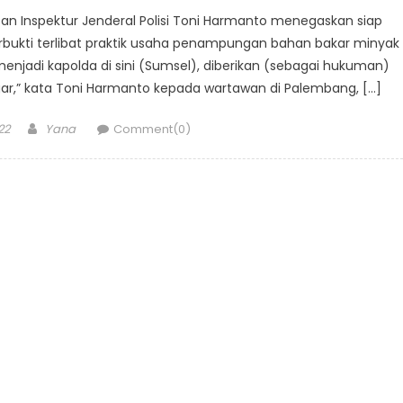
tan Inspektur Jenderal Polisi Toni Harmanto menegaskan siap
ukti terlibat praktik usaha penampungan bahan bakar minyak
menjadi kapolda di sini (Sumsel), diberikan (sebagai hukuman)
ar,” kata Toni Harmanto kepada wartawan di Palembang, […]
Author
22
Yana
Comment(0)