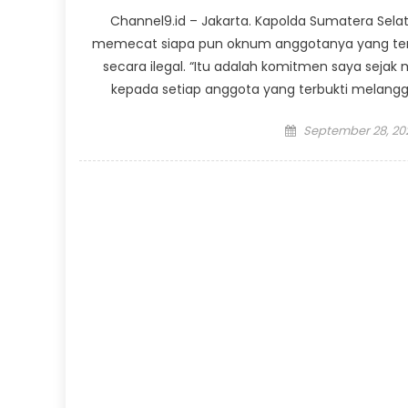
Channel9.id – Jakarta. Kapolda Sumatera Sela
memecat siapa pun oknum anggotanya yang terb
secara ilegal. “Itu adalah komitmen saya sejak 
kepada setiap anggota yang terbukti melangg
Posted
September 28, 20
on