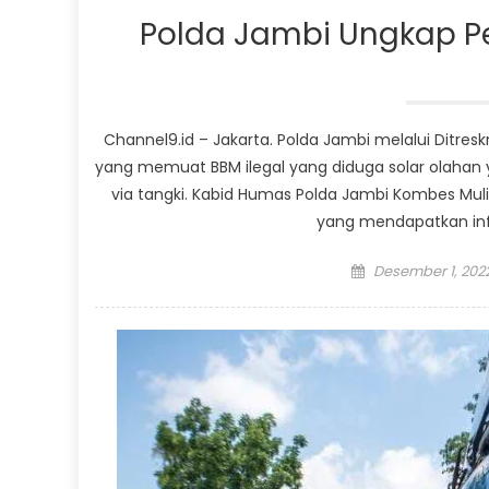
Polda Jambi Ungkap Pe
Channel9.id – Jakarta. Polda Jambi melalui Ditresk
yang memuat BBM ilegal yang diduga solar olahan
via tangki. Kabid Humas Polda Jambi Kombes Mulia
yang mendapatkan inf
Posted
Desember 1, 202
on