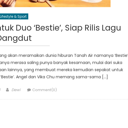
Lifestyle & Sport
uk Duo ‘Bestie’, Siap Rilis Lagu
Dangdut
 yang akan meramaikan dunia hiburan Tanah Air namanya ‘Bestie
anya merasa saling punya banyak kesamaan, mulai dari suka
aan lainnya, yang membuat mereka kemudian sepakat untuk
Bestie’. Angel dan Vika Chu memang sama-sama […]
Author
4
Dewi
Comment(0)