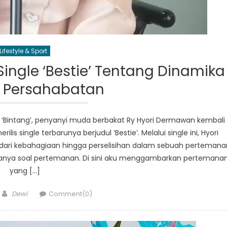
Lifestyle & Sport
Single ‘Bestie’ Tentang Dinamika
 Persahabatan
u ‘Bintang’, penyanyi muda berbakat Ry Hyori Dermawan kembali
s single terbarunya berjudul ‘Bestie’. Melalui single ini, Hyori
ari kebahagiaan hingga perselisihan dalam sebuah pertemana
eritanya soal pertemanan. Di sini aku menggambarkan pertemana
yang […]
Author
Dewi
Comment(0)