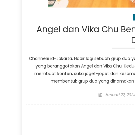
Angel dan Vika Chu Bent
Channel9.id-Jakarta. Hadir lagi sebuah grup duo
yang beranggotakan Angel dan Vika Chu. Kedu
membuat konten, suka joget-joget dan kesam
membentuk grup duo yang dinamakan ‘
Posted
Januari 22, 202
on