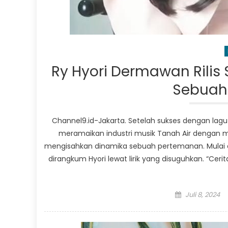
Ry Hyori Dermawan Rilis 
Sebuah
Channel9.id-Jakarta. Setelah sukses dengan lag
meramaikan industri musik Tanah Air dengan merili
mengisahkan dinamika sebuah pertemanan. Mulai d
dirangkum Hyori lewat lirik yang disuguhkan. “C
Posted
Juli 8, 2024
on