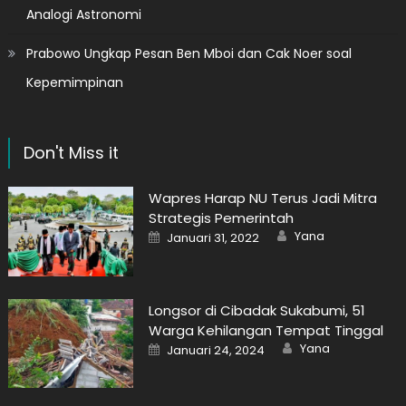
Analogi Astronomi
Prabowo Ungkap Pesan Ben Mboi dan Cak Noer soal
Kepemimpinan
Don't Miss it
Wapres Harap NU Terus Jadi Mitra
Strategis Pemerintah
Author
Posted
Yana
Januari 31, 2022
on
Longsor di Cibadak Sukabumi, 51
Warga Kehilangan Tempat Tinggal
Author
Posted
Yana
Januari 24, 2024
on