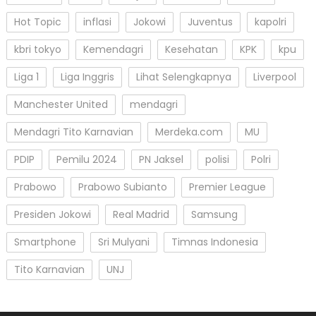
Hot Topic
inflasi
Jokowi
Juventus
kapolri
kbri tokyo
Kemendagri
Kesehatan
KPK
kpu
Liga 1
Liga Inggris
Lihat Selengkapnya
Liverpool
Manchester United
mendagri
Mendagri Tito Karnavian
Merdeka.com
MU
PDIP
Pemilu 2024
PN Jaksel
polisi
Polri
Prabowo
Prabowo Subianto
Premier League
Presiden Jokowi
Real Madrid
Samsung
Smartphone
Sri Mulyani
Timnas Indonesia
Tito Karnavian
UNJ