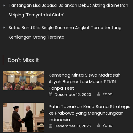
Tantangan Elsa Japasal Jalankan Debut Akting di Sinetron
Striping ‘Ternyata Ini Cinta’
Satrio Band Rilis Single Suaramu Angkat Tema tentang
Kehilangan Orang Tercinta
Don't Miss it
Kemenag Minta Siswa Madrasah
Aliyah Berprestasi Masuk PTKIN
Tanpa Test
Author
Posted
Yana
Desember 12, 2020
on
Putin Tawarkan Kerja Sama Strategis
ke Prabowo yang Menguntungkan
Indonesia
Author
Posted
Yana
Desember 10, 2025
on