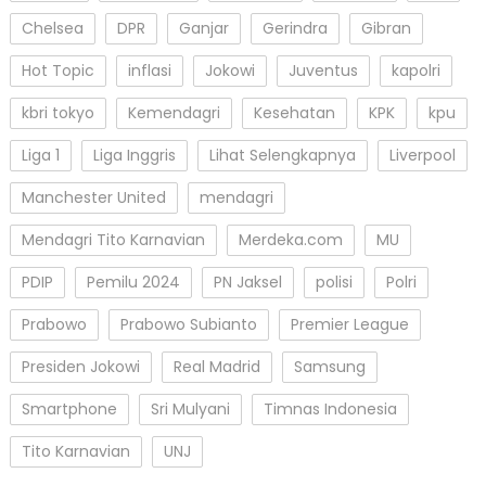
Chelsea
DPR
Ganjar
Gerindra
Gibran
Hot Topic
inflasi
Jokowi
Juventus
kapolri
kbri tokyo
Kemendagri
Kesehatan
KPK
kpu
Liga 1
Liga Inggris
Lihat Selengkapnya
Liverpool
Manchester United
mendagri
Mendagri Tito Karnavian
Merdeka.com
MU
PDIP
Pemilu 2024
PN Jaksel
polisi
Polri
Prabowo
Prabowo Subianto
Premier League
Presiden Jokowi
Real Madrid
Samsung
Smartphone
Sri Mulyani
Timnas Indonesia
Tito Karnavian
UNJ