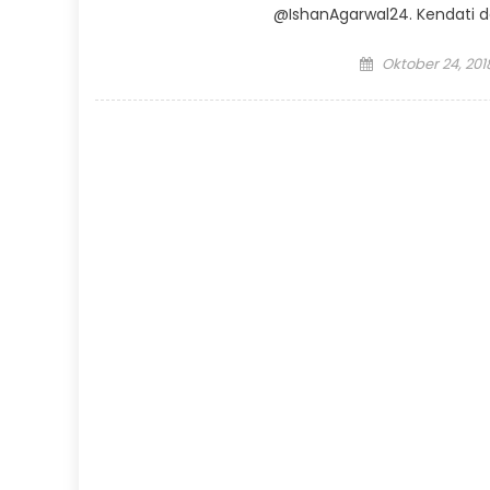
@IshanAgarwal24. Kendati d
Posted
Oktober 24, 201
on