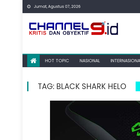
Skip
Jumat, Agustus 07, 2026
to
content
HOT TOPIC
NASIONAL
INTERNASIONA
TAG:
BLACK SHARK HELO