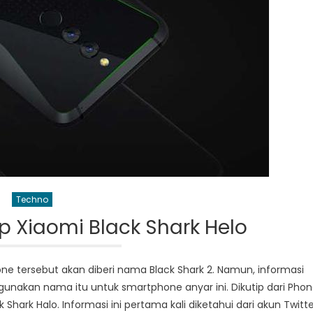
Techno
p Xiaomi Black Shark Helo
e tersebut akan diberi nama Black Shark 2. Namun, informasi
nakan nama itu untuk smartphone anyar ini. Dikutip dari Phon
Shark Halo. Informasi ini pertama kali diketahui dari akun Twitt