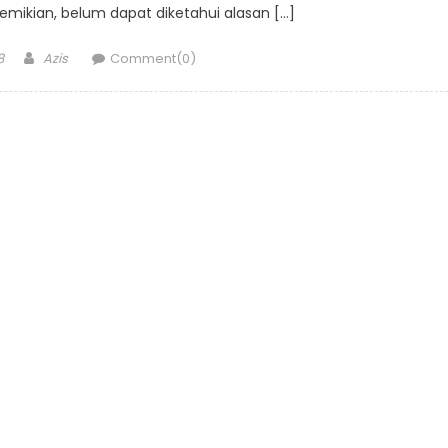
emikian, belum dapat diketahui alasan […]
Author
8
Azis
Comment(0)