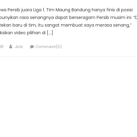
 Persib juara Liga 1. Tim Maung Bandung hanya finis di posisi
bunyikan rasa senangnya dapat berseragam Persib musim ini. “D
 Rekan baru di tim, itu sangat membuat saya merasa senang,”
ksikan video pilihan di […]
Author
18
Azis
Comment(0)