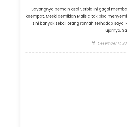
Sayangnya pemain asal Serbia ini gagal membawa
keempat. Meski demikian Malisic tak bisa menyem
sini banyak sekali orang ramah terhadap saya.
ujarnya. Sa
Posted
Desember 17, 20
on