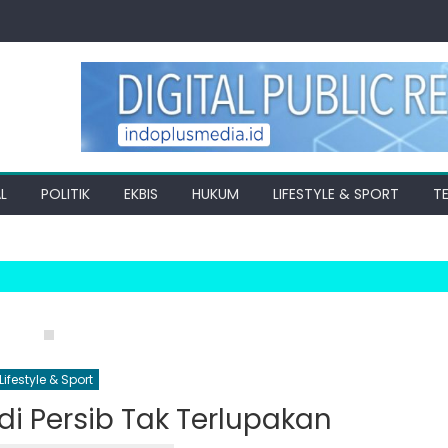
L
POLITIK
EKBIS
HUKUM
LIFESTYLE & SPORT
T
Lifestyle & Sport
 di Persib Tak Terlupakan