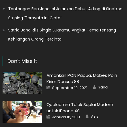
Tantangan Elsa Japasal Jalankan Debut Akting di Sinetron
Striping ‘Ternyata Ini Cinta’
Satrio Band Rilis Single Suaramu Angkat Tema tentang
Kehilangan Orang Tercinta
Don't Miss it
Amankan PON Papua, Mabes Polri
Kirim Densus 88
Author
Posted
Yana
September 10, 2021
on
Qualcomm Tolak Suplai Modem
untuk iPhone XS
Author
Posted
Azis
Januari 16, 2019
on