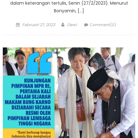
dalam keterangan tertulis, Senin (27/2/2023). Menurut
Bonyamin, […]
Posted
Author
Februari 27, 2023
Dewi
Comment(0)
on