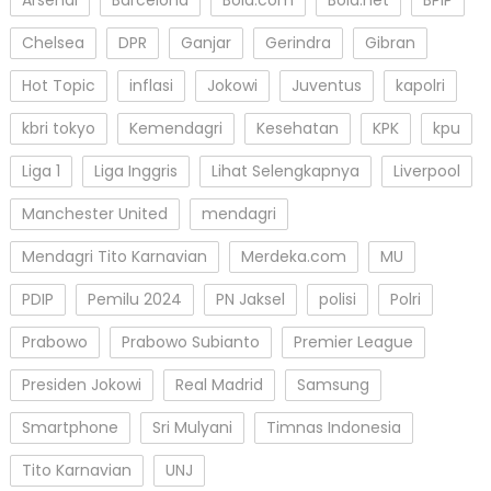
Arsenal
Barcelona
Bola.com
Bola.net
BPIP
Chelsea
DPR
Ganjar
Gerindra
Gibran
Hot Topic
inflasi
Jokowi
Juventus
kapolri
kbri tokyo
Kemendagri
Kesehatan
KPK
kpu
Liga 1
Liga Inggris
Lihat Selengkapnya
Liverpool
Manchester United
mendagri
Mendagri Tito Karnavian
Merdeka.com
MU
PDIP
Pemilu 2024
PN Jaksel
polisi
Polri
Prabowo
Prabowo Subianto
Premier League
Presiden Jokowi
Real Madrid
Samsung
Smartphone
Sri Mulyani
Timnas Indonesia
Tito Karnavian
UNJ