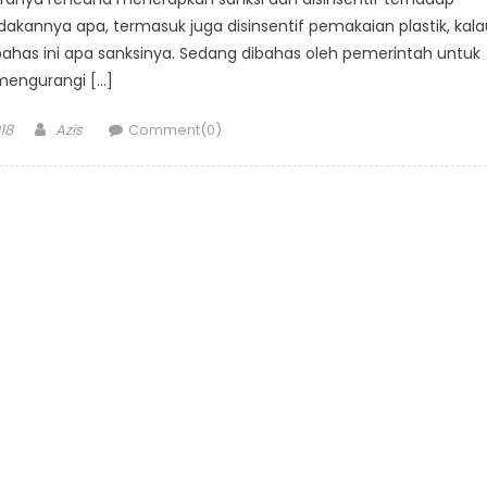
akannya apa, termasuk juga disinsentif pemakaian plastik, kala
bahas ini apa sanksinya. Sedang dibahas oleh pemerintah untuk
mengurangi […]
Author
18
Azis
Comment(0)