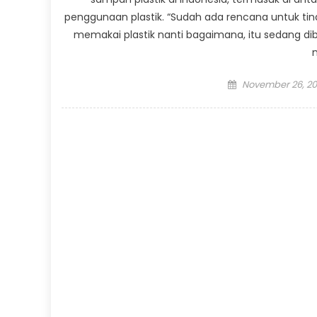
penggunaan plastik. “Sudah ada rencana untuk tind
memakai plastik nanti bagaimana, itu sedang di
Posted
November 26, 20
on