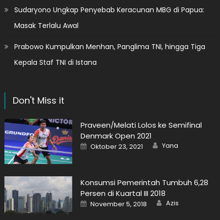
Sudaryono Ungkap Penyebab Keracunan MBG di Papua:
Masak Terlalu Awal
Prabowo Kumpulkan Menhan, Panglima TNI, hingga Tiga
Kepala Staf TNI di Istana
Don't Miss it
Praveen/Melati Lolos ke Semifinal
Denmark Open 2021
Author
Posted
Yana
Oktober 23, 2021
on
Konsumsi Pemerintah Tumbuh 6,28
Persen di Kuartal III 2018
Author
Posted
Azis
November 5, 2018
on