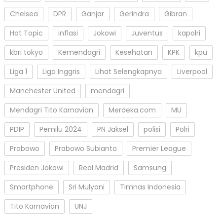
Chelsea
DPR
Ganjar
Gerindra
Gibran
Hot Topic
inflasi
Jokowi
Juventus
kapolri
kbri tokyo
Kemendagri
Kesehatan
KPK
kpu
Liga 1
Liga Inggris
Lihat Selengkapnya
Liverpool
Manchester United
mendagri
Mendagri Tito Karnavian
Merdeka.com
MU
PDIP
Pemilu 2024
PN Jaksel
polisi
Polri
Prabowo
Prabowo Subianto
Premier League
Presiden Jokowi
Real Madrid
Samsung
Smartphone
Sri Mulyani
Timnas Indonesia
Tito Karnavian
UNJ