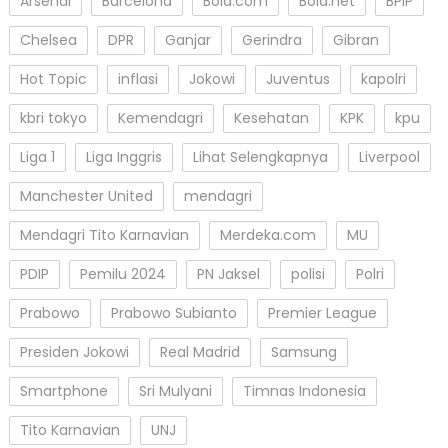
Arsenal
Barcelona
Bola.com
Bola.net
BPIP
Chelsea
DPR
Ganjar
Gerindra
Gibran
Hot Topic
inflasi
Jokowi
Juventus
kapolri
kbri tokyo
Kemendagri
Kesehatan
KPK
kpu
Liga 1
Liga Inggris
Lihat Selengkapnya
Liverpool
Manchester United
mendagri
Mendagri Tito Karnavian
Merdeka.com
MU
PDIP
Pemilu 2024
PN Jaksel
polisi
Polri
Prabowo
Prabowo Subianto
Premier League
Presiden Jokowi
Real Madrid
Samsung
Smartphone
Sri Mulyani
Timnas Indonesia
Tito Karnavian
UNJ