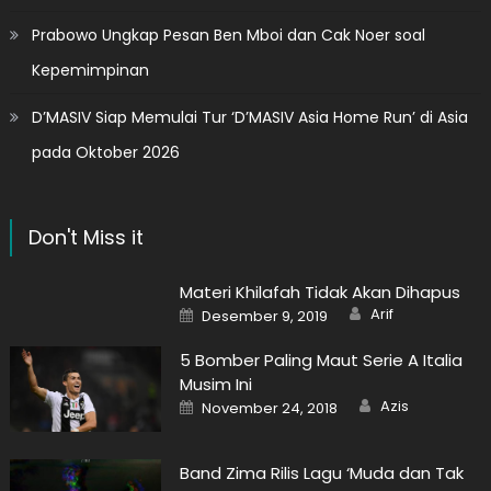
Prabowo Ungkap Pesan Ben Mboi dan Cak Noer soal
Kepemimpinan
D’MASIV Siap Memulai Tur ‘D’MASIV Asia Home Run’ di Asia
pada Oktober 2026
Don't Miss it
Materi Khilafah Tidak Akan Dihapus
Author
Posted
Arif
Desember 9, 2019
on
5 Bomber Paling Maut Serie A Italia
Musim Ini
Author
Posted
Azis
November 24, 2018
on
Band Zima Rilis Lagu ‘Muda dan Tak