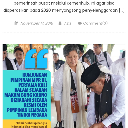
pemerintah pusat melalui Kemenhub. Ini agar bisa
dioperasikan pada 2020 menyongsong penyelenggaraan […]
Posted
Author
November 17, 2018
Azis
Comment(0)
on