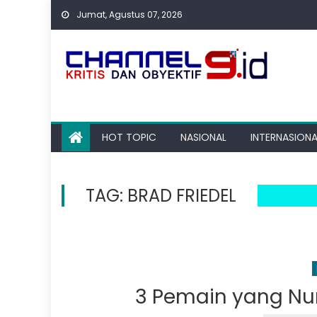
Skip
Jumat, Agustus 07, 2026
to
content
HOT TOPIC
NASIONAL
INTERNASIONA
TAG:
BRAD FRIEDEL
3 Pemain yang Nu