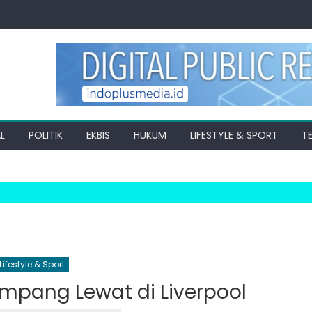
L
POLITIK
EKBIS
HUKUM
LIFESTYLE & SPORT
T
Lifestyle & Sport
mpang Lewat di Liverpool