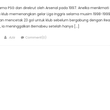
sama PSG dan direkrut oleh Arsenal pada 1997. Anelka menikmati
lub memenangkan gelar Liga Inggris selama musim 1998-1999
gan mencetak 23 gol untuk klub sebelum bergabung dengan Rea
 ia meninggalkan Bernabeu setelah hanya […]
Author
Azis
Comment(0)