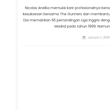
Nicolas Anelka memulai karir profesionalnya ber
kesuksesan bersama The Gunners dan membantu k
Dia memainkan 65 pertandingan Liga Inggris den
Madrid pada tahun 1999. Namun,
Posted
Januari 1, 2019
on