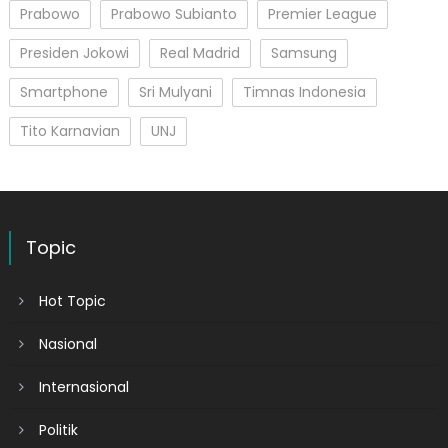
Prabowo
Prabowo Subianto
Premier League
Presiden Jokowi
Real Madrid
Samsung
Smartphone
Sri Mulyani
Timnas Indonesia
Tito Karnavian
UNJ
Topic
Hot Topic
Nasional
Internasional
Politik