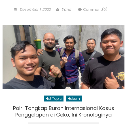
Posted
Author
Desember 1, 2022
Yana
Comment(0)
on
Hot Topic
Hukum
Polri Tangkap Buron Internasional Kasus
Penggelapan di Ceko, Ini Kronologinya