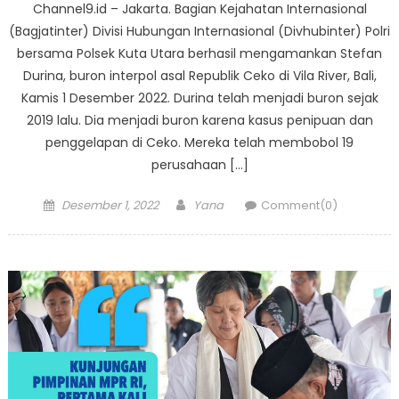
Channel9.id – Jakarta. Bagian Kejahatan Internasional
(Bagjatinter) Divisi Hubungan Internasional (Divhubinter) Polri
bersama Polsek Kuta Utara berhasil mengamankan Stefan
Durina, buron interpol asal Republik Ceko di Vila River, Bali,
Kamis 1 Desember 2022. Durina telah menjadi buron sejak
2019 lalu. Dia menjadi buron karena kasus penipuan dan
penggelapan di Ceko. Mereka telah membobol 19
perusahaan […]
Posted
Author
Desember 1, 2022
Yana
Comment(0)
on