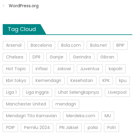
WordPress.org
Tag Cloud
Arsenal
Barcelona
Bola.com
Bola.net
BPIP
Chelsea
DPR
Ganjar
Gerindra
Gibran
Hot Topic
inflasi
Jokowi
Juventus
kapolri
kbri tokyo
Kemendagri
Kesehatan
KPK
kpu
Liga 1
Liga Inggris
Lihat Selengkapnya
Liverpool
Manchester United
mendagri
Mendagri Tito Karnavian
Merdeka.com
MU
PDIP
Pemilu 2024
PN Jaksel
polisi
Polri