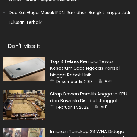
Dua Kali Gagal Masuk IPDN, Ramdhan Bangkit hingga Jadi
Lulusan Terbaik
Don't Miss it
Top 3 Tekno: Remaja Tewas
Kesetrum Saat Ngecas Ponsel
hingga Robot Unik
Author
Posted
Azis
Desember 15, 2018
on
Sikap Dewan Pemilih Anggota KPU
dan Bawaslu Disebut Janggal
Author
Posted
Arif
Februari 17, 2022
on
Imigrasi Tangkap 28 WNA Diduga