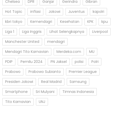
Chelsea
DPR
Ganjar
Gerindra
Gibran
Hot Topic
inflasi
Jokowi
Juventus
kapolri
kbri tokyo
Kemendagri
Kesehatan
KPK
kpu
Liga 1
Liga Inggris
Lihat Selengkapnya
Liverpool
Manchester United
mendagri
Mendagri Tito Karnavian
Merdeka.com
MU
PDIP
Pemilu 2024
PN Jaksel
polisi
Polri
Prabowo
Prabowo Subianto
Premier League
Presiden Jokowi
Real Madrid
Samsung
Smartphone
Sri Mulyani
Timnas Indonesia
Tito Karnavian
UNJ