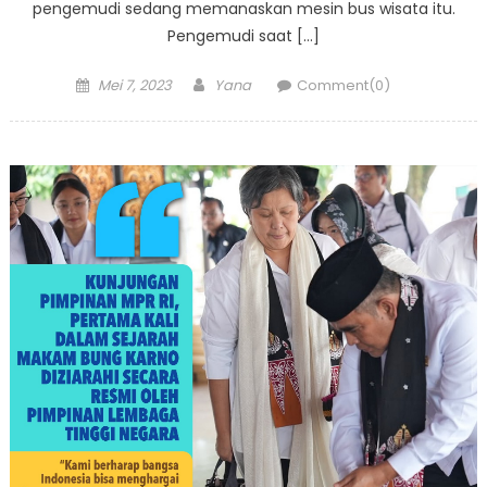
pengemudi sedang memanaskan mesin bus wisata itu.
Pengemudi saat […]
Posted
Author
Mei 7, 2023
Yana
Comment(0)
on