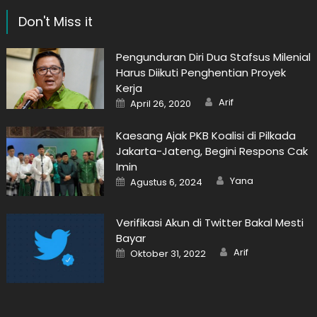
Don't Miss it
Pengunduran Diri Dua Stafsus Milenial
Harus Diikuti Penghentian Proyek
Kerja
Author
Posted
Arif
April 26, 2020
on
Kaesang Ajak PKB Koalisi di Pilkada
Jakarta-Jateng, Begini Respons Cak
Imin
Author
Posted
Yana
Agustus 6, 2024
on
Verifikasi Akun di Twitter Bakal Mesti
Bayar
Author
Posted
Arif
Oktober 31, 2022
on