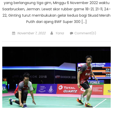
yang berlangsung tiga gim, Minggu 6 November 2022 waktu
Saarbrucken, Jerman. Lewat skor rubber game 18-21, 21-11, 24-
22, Ginting turut membukukan gelar kedua bagi Skuad Merah
Putih dari ajang BWF Super 300 […]
Posted
Author
November 7, 2022
Yana
Comment(0)
on