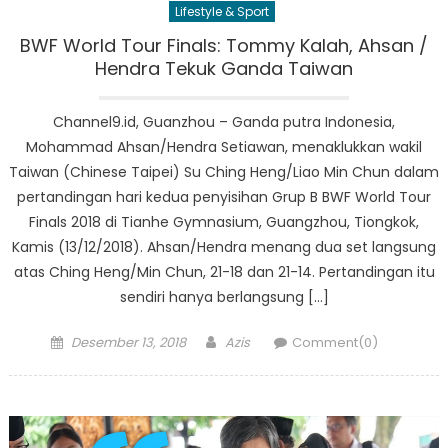
Lifestyle & Sport
BWF World Tour Finals: Tommy Kalah, Ahsan /
Hendra Tekuk Ganda Taiwan
Channel9.id, Guanzhou – Ganda putra Indonesia,
Mohammad Ahsan/Hendra Setiawan, menaklukkan wakil
Taiwan (Chinese Taipei) Su Ching Heng/Liao Min Chun dalam
pertandingan hari kedua penyisihan Grup B BWF World Tour
Finals 2018 di Tianhe Gymnasium, Guangzhou, Tiongkok,
Kamis (13/12/2018). Ahsan/Hendra menang dua set langsung
atas Ching Heng/Min Chun, 21-18 dan 21-14. Pertandingan itu
sendiri hanya berlangsung […]
Posted
Author
Desember 13, 2018
Azis
Comment(0)
on