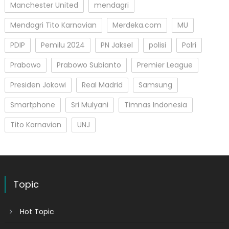
Manchester United
mendagri
Mendagri Tito Karnavian
Merdeka.com
MU
PDIP
Pemilu 2024
PN Jaksel
polisi
Polri
Prabowo
Prabowo Subianto
Premier League
Presiden Jokowi
Real Madrid
Samsung
Smartphone
Sri Mulyani
Timnas Indonesia
Tito Karnavian
UNJ
Topic
Hot Topic