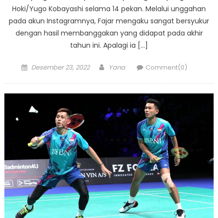
Hoki/Yugo Kobayashi selama 14 pekan. Melalui unggahan
pada akun Instagramnya, Fajar mengaku sangat bersyukur
dengan hasil membanggakan yang didapat pada akhir
tahun ini. Apalagi ia […]
Posted
Author
Desember 23, 2022
Yana
Comment(0)
on