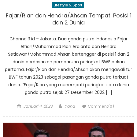
Lifestyle & Sport
Fajar/Rian dan Hendra/Ahsan Tempati Posisi 1
dan 2 Dunia
Channel9.id – Jakarta. Dua ganda putra Indonesia Fajar
Alfian/Muhammad Rian Ardianto dan Hendra
Setiawan/Mohammad Ahsan bertengger di posisi 1 dan 2
dunia berdasarkan pembaruan peringkat BWF pekan
pertama. Fajar/Rian dan Hendra/Ahsan akan mengawali tur
BWF tahun 2023 sebagai pasangan ganda putra terkuat
dunia. “Fajar/Rian yang menempati peringkat satu dunia
ganda putra sejak 27 Desember 2022 […]
Posted
Author
Januari 4, 2023
Yana
Comment(0)
on