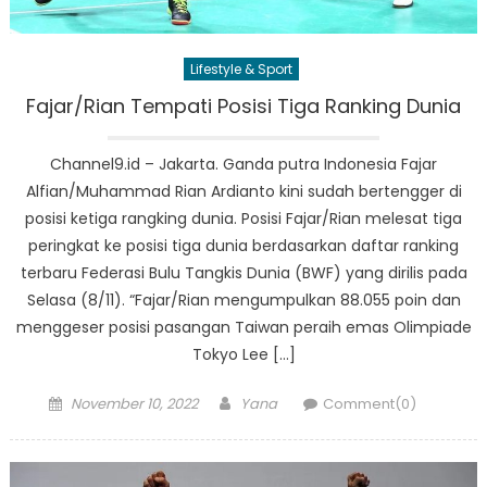
Lifestyle & Sport
Fajar/Rian Tempati Posisi Tiga Ranking Dunia
Channel9.id – Jakarta. Ganda putra Indonesia Fajar
Alfian/Muhammad Rian Ardianto kini sudah bertengger di
posisi ketiga rangking dunia. Posisi Fajar/Rian melesat tiga
peringkat ke posisi tiga dunia berdasarkan daftar ranking
terbaru Federasi Bulu Tangkis Dunia (BWF) yang dirilis pada
Selasa (8/11). “Fajar/Rian mengumpulkan 88.055 poin dan
menggeser posisi pasangan Taiwan peraih emas Olimpiade
Tokyo Lee […]
Posted
Author
November 10, 2022
Yana
Comment(0)
on