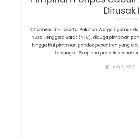
Dirusak
Channel9.id – Jakarta. Puluhan Warga ngamuk d
Nusa Tenggara Barat (NTB), diduga pimpinan pon
hingga kini pimpinan pondok pesantren yang didu
tersangka. Pimpinan pondok pesantren b
Posted
Juni 3, 2023
on