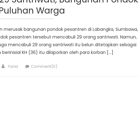
 Puluhan Warga
an merusak bangunan pondok pesantren di Labangka, Sumbawa,
dok pesantren tersebut mencabuli 29 orang santriwati. Namun,
ga mencabuli 29 orang santriwati itu belun ditetapkan sebagai
erinisial KH (36) itu dilaporkan oleh para korban […]
Author
Yana
Comment(0)