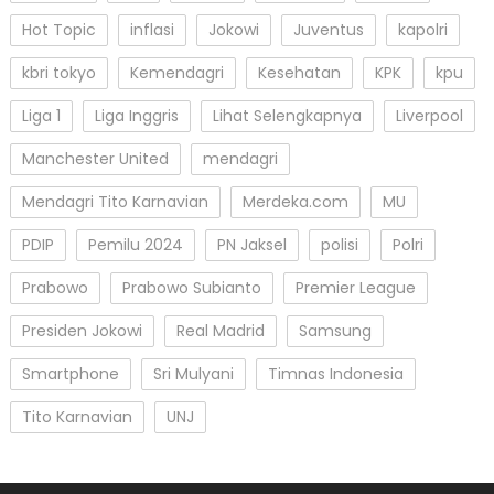
Hot Topic
inflasi
Jokowi
Juventus
kapolri
kbri tokyo
Kemendagri
Kesehatan
KPK
kpu
Liga 1
Liga Inggris
Lihat Selengkapnya
Liverpool
Manchester United
mendagri
Mendagri Tito Karnavian
Merdeka.com
MU
PDIP
Pemilu 2024
PN Jaksel
polisi
Polri
Prabowo
Prabowo Subianto
Premier League
Presiden Jokowi
Real Madrid
Samsung
Smartphone
Sri Mulyani
Timnas Indonesia
Tito Karnavian
UNJ