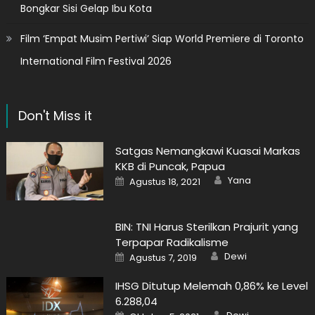
Bongkar Sisi Gelap Ibu Kota
Film ‘Empat Musim Pertiwi’ Siap World Premiere di Toronto
International Film Festival 2026
Don't Miss it
Satgas Nemangkawi Kuasai Markas
KKB di Puncak, Papua
Author
Posted
Yana
Agustus 18, 2021
on
BIN: TNI Harus Sterilkan Prajurit yang
Terpapar Radikalisme
Author
Posted
Dewi
Agustus 7, 2019
on
IHSG Ditutup Melemah 0,86% ke Level
6.288,04
Author
Posted