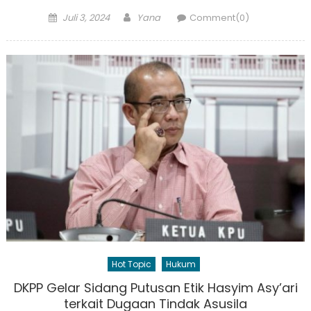
Posted
Author
Juli 3, 2024
Yana
Comment(0)
on
Hot Topic
Hukum
DKPP Gelar Sidang Putusan Etik Hasyim Asy’ari
terkait Dugaan Tindak Asusila