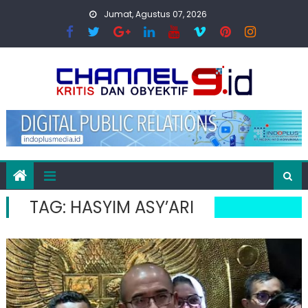
Skip
Jumat, Agustus 07, 2026
to
content
TAG:
HASYIM ASY’ARI