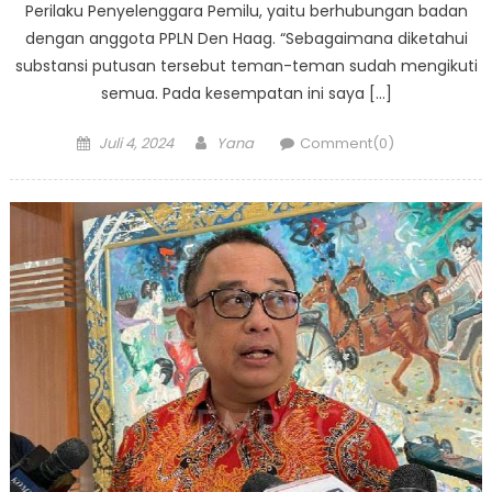
Perilaku Penyelenggara Pemilu, yaitu berhubungan badan
dengan anggota PPLN Den Haag. “Sebagaimana diketahui
substansi putusan tersebut teman-teman sudah mengikuti
semua. Pada kesempatan ini saya […]
Posted
Author
Juli 4, 2024
Yana
Comment(0)
on