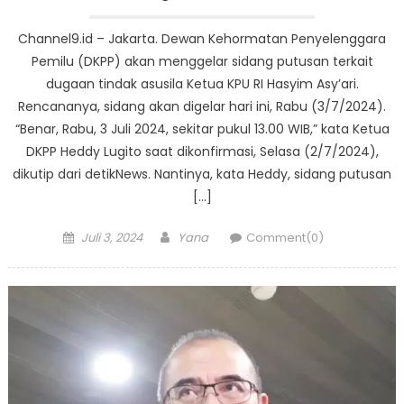
Channel9.id – Jakarta. Dewan Kehormatan Penyelenggara
Pemilu (DKPP) akan menggelar sidang putusan terkait
dugaan tindak asusila Ketua KPU RI Hasyim Asy’ari.
Rencananya, sidang akan digelar hari ini, Rabu (3/7/2024).
“Benar, Rabu, 3 Juli 2024, sekitar pukul 13.00 WIB,” kata Ketua
DKPP Heddy Lugito saat dikonfirmasi, Selasa (2/7/2024),
dikutip dari detikNews. Nantinya, kata Heddy, sidang putusan
[…]
Posted
Author
Juli 3, 2024
Yana
Comment(0)
on