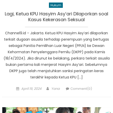
Hukum
Lagi, Ketua KPU Hasyim Asy’ari Dilaporkan soal
Kasus Kekerasan Seksual
Channel9.id – Jakarta. Ketua KPU Hasyim Asy’ari dilaporkan
terkait dugaan asusila terhadap perempuan yang bertugas
sebagai Panitia Pemilihan Luar Negeri (PPLN) ke Dewan
Kehormatan Penyelenggara Pemilu (DKPP) pada Kamis
(18/4/2024). Jika dirunut ke belakang, perkara terkait asusila
bukan pertama kali menjerat Hasyim Asy’ari. Sebelumnya
DKPP juga telah menjatuhkan sanksi peringatan keras
terakhir kepada Ketua KPU […]
Posted
Author
April 19, 2024
Yana
Comment(0)
on