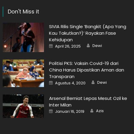
Don't Miss it
SIVIA Rilis Single ‘Bangkit (Apa Yang
Kau Takutkan?)’ Rayakan Fase
Kehidupan
Author
Posted
Dewi
April 26, 2025
on
Politisi PKS: Vaksin Covid-19 dari
China Harus Dipastikan Aman dan
Transparan
Author
Posted
Dewi
Agustus 4, 2020
on
Arsenal Berniat Lepas Mesut Ozil ke
Inter Milan
Author
Posted
Azis
Januari 16, 2019
on