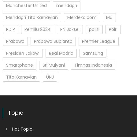
Manchester United
mendagri
Mendagri Tito Karnavian
Merdeka.com
MU
PDIP
Pemilu 2024
PN Jaksel
polisi
Polri
Prabowo
Prabowo Subianto
Premier League
Presiden Jokowi
Real Madrid
Samsung
Smartphone
Sri Mulyani
Timnas Indonesia
Tito Karnavian
UNJ
Topic
Hot Topic