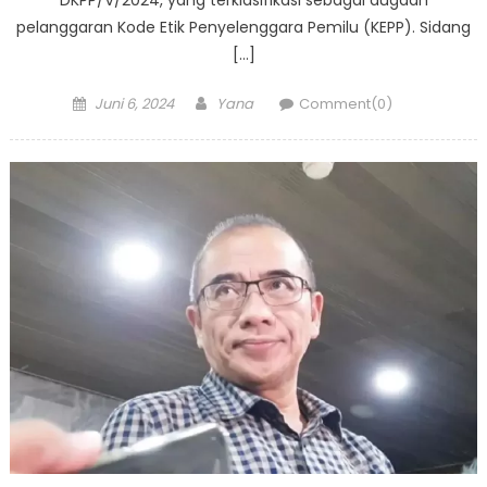
DKPP/V/2024, yang terklasifikasi sebagai dugaan
pelanggaran Kode Etik Penyelenggara Pemilu (KEPP). Sidang
[…]
Posted
Author
Juni 6, 2024
Yana
Comment(0)
on