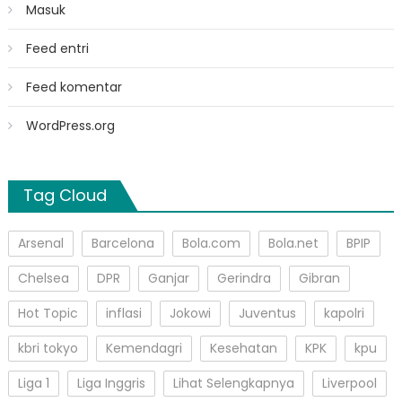
Masuk
Feed entri
Feed komentar
WordPress.org
Tag Cloud
Arsenal
Barcelona
Bola.com
Bola.net
BPIP
Chelsea
DPR
Ganjar
Gerindra
Gibran
Hot Topic
inflasi
Jokowi
Juventus
kapolri
kbri tokyo
Kemendagri
Kesehatan
KPK
kpu
Liga 1
Liga Inggris
Lihat Selengkapnya
Liverpool