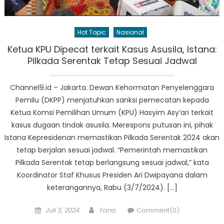
Hot Topic
Nasional
Ketua KPU Dipecat terkait Kasus Asusila, Istana:
Pilkada Serentak Tetap Sesuai Jadwal
Channel9.id – Jakarta. Dewan Kehormatan Penyelenggara
Pemilu (DKPP) menjatuhkan sanksi pemecatan kepada
Ketua Komsi Pemilihan Umum (KPU) Hasyim Asy’ari terkait
kasus dugaan tindak asusila. Merespons putusan ini, pihak
Istana Kepresidenan memastikan Pilkada Serentak 2024 akan
tetap berjalan sesuai jadwal. “Pemerintah memastikan
Pilkada Serentak tetap berlangsung sesuai jadwal,” kata
Koordinator Staf Khusus Presiden Ari Dwipayana dalam
keterangannya, Rabu (3/7/2024). […]
Posted
Author
Juli 3, 2024
Yana
Comment(0)
on