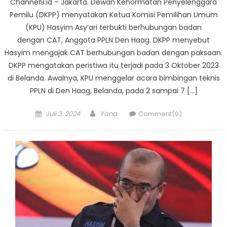
Channel9.id – Jakarta. Dewan Kehormatan Penyelenggara
Pemilu (DKPP) menyatakan Ketua Komisi Pemilihan Umum
(KPU) Hasyim Asy’ari terbukti berhubungan badan
dengan CAT, Anggota PPLN Den Haag. DKPP menyebut
Hasyim mengajak CAT berhubungan badan dengan paksaan.
DKPP mengatakan peristiwa itu terjadi pada 3 Oktober 2023
di Belanda. Awalnya, KPU menggelar acara bimbingan teknis
PPLN di Den Haag, Belanda, pada 2 sampai 7 […]
Posted
Author
Juli 3, 2024
Yana
Comment(0)
on