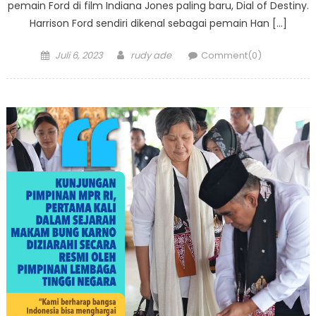
pemain Ford di film Indiana Jones paling baru, Dial of Destiny.
Harrison Ford sendiri dikenal sebagai pemain Han […]
Posted
Author
Juli 6, 2023
rudy ade
Comment(0)
on