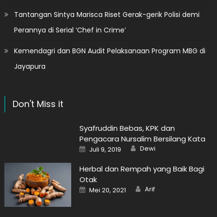
Tantangan Sintya Marisca Riset Gerak-gerik Polisi demi
Perannya di Serial ‘Chef in Crime’
Kemendagri dan BGN Audit Pelaksanaan Program MBG di
Jayapura
Don't Miss it
Syafruddin Bebas, KPK dan
Pengacara Nursalim Bersilang Kata
Author
Posted
Dewi
Juli 9, 2019
on
Herbal dan Rempah yang Baik Bagi
Otak
Author
Posted
Arif
Mei 20, 2021
on