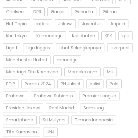
Chelsea
DPR
Ganjar
Gerindra
Gibran
Hot Topic
inflasi
Jokowi
Juventus
kapolri
kbri tokyo
Kemendagri
Kesehatan
KPK
kpu
Liga 1
Liga Inggris
Lihat Selengkapnya
Liverpool
Manchester United
mendagri
Mendagri Tito Karnavian
Merdeka.com
MU
PDIP
Pemilu 2024
PN Jaksel
polisi
Polri
Prabowo
Prabowo Subianto
Premier League
Presiden Jokowi
Real Madrid
Samsung
Smartphone
Sri Mulyani
Timnas Indonesia
Tito Karnavian
UNJ