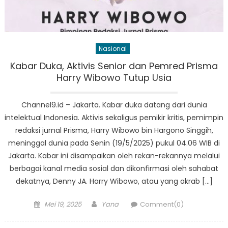
Nasional
Kabar Duka, Aktivis Senior dan Pemred Prisma
Harry Wibowo Tutup Usia
Channel9.id – Jakarta. Kabar duka datang dari dunia
intelektual Indonesia. Aktivis sekaligus pemikir kritis, pemimpin
redaksi jurnal Prisma, Harry Wibowo bin Hargono Singgih,
meninggal dunia pada Senin (19/5/2025) pukul 04.06 WIB di
Jakarta. Kabar ini disampaikan oleh rekan-rekannya melalui
berbagai kanal media sosial dan dikonfirmasi oleh sahabat
dekatnya, Denny JA. Harry Wibowo, atau yang akrab […]
Posted
Author
Mei 19, 2025
Yana
Comment(0)
on