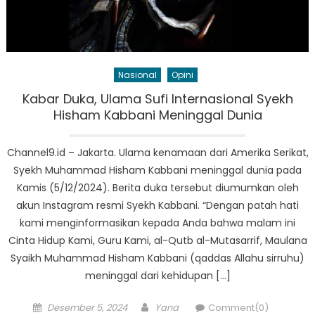
Nasional
Opini
Kabar Duka, Ulama Sufi Internasional Syekh
Hisham Kabbani Meninggal Dunia
Channel9.id – Jakarta. Ulama kenamaan dari Amerika Serikat,
Syekh Muhammad Hisham Kabbani meninggal dunia pada
Kamis (5/12/2024). Berita duka tersebut diumumkan oleh
akun Instagram resmi Syekh Kabbani. “Dengan patah hati
kami menginformasikan kepada Anda bahwa malam ini
Cinta Hidup Kami, Guru Kami, al-Qutb al-Mutasarrif, Maulana
Syaikh Muhammad Hisham Kabbani (qaddas Allahu sirruhu)
meninggal dari kehidupan […]
Posted
Author
Desember 5, 2024
Yana
Comment(0)