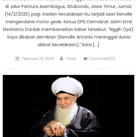
di Jalur Pantura Asembagus, Situbondo, Jawa Timur, Jumat
(14/2/2025) pagi. Insiden kecelakaan itu terjadi saat Renville
mengendarai motor gede. Ketua DPD Demokrat Jatim Emil
Elestianto Dardak membenarkan kabar tersebut. “Nggih (iya).
Saya dikabari demikian (Renville Antonio meninggal dunia
akibat kecelakaan),” kata […]
Posted
Author
Februari 14, 2025
Yana
Comment(0)
on