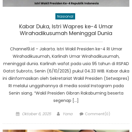
Nasional
Kabar Duka, Istri Wapres ke-4 Umar
Wirahadikusumah Meninggal Dunia
Channel9.id – Jakarta. Istri Wakil Presiden ke-4 RI Umar
Wirahadikusumah, Karlinah Umar Wirahadikusumah,
meninggal dunia. Karlinah wafat pada usia 95 tahun di RSPAD
Gatot Subroto, Senin (6/10/2025) pukul 04.33 WIB. Kabar duka
ini diinformasikan oleh Sekretariat Wakil Presiden (Setwapres)
RI melalui unggahannya di media sosial Instagram pada
Senin siang. “Wakil Presiden Gibran Rakabuming beserta
segenap […]
Posted
Author
Oktober 6, 2025
Yana
Comment(0)
on