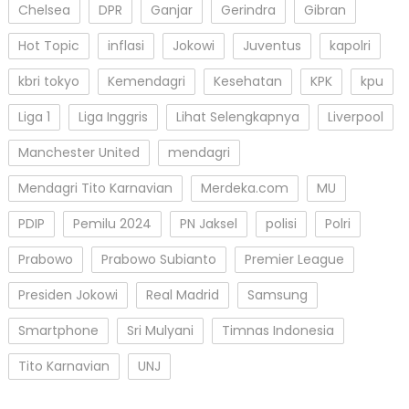
Chelsea
DPR
Ganjar
Gerindra
Gibran
Hot Topic
inflasi
Jokowi
Juventus
kapolri
kbri tokyo
Kemendagri
Kesehatan
KPK
kpu
Liga 1
Liga Inggris
Lihat Selengkapnya
Liverpool
Manchester United
mendagri
Mendagri Tito Karnavian
Merdeka.com
MU
PDIP
Pemilu 2024
PN Jaksel
polisi
Polri
Prabowo
Prabowo Subianto
Premier League
Presiden Jokowi
Real Madrid
Samsung
Smartphone
Sri Mulyani
Timnas Indonesia
Tito Karnavian
UNJ