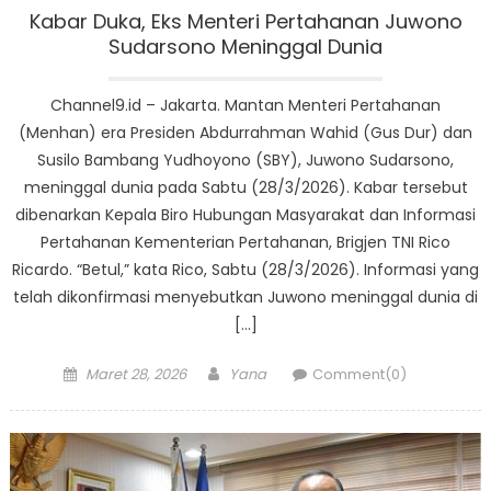
Kabar Duka, Eks Menteri Pertahanan Juwono
Sudarsono Meninggal Dunia
Channel9.id – Jakarta. Mantan Menteri Pertahanan
(Menhan) era Presiden Abdurrahman Wahid (Gus Dur) dan
Susilo Bambang Yudhoyono (SBY), Juwono Sudarsono,
meninggal dunia pada Sabtu (28/3/2026). Kabar tersebut
dibenarkan Kepala Biro Hubungan Masyarakat dan Informasi
Pertahanan Kementerian Pertahanan, Brigjen TNI Rico
Ricardo. “Betul,” kata Rico, Sabtu (28/3/2026). Informasi yang
telah dikonfirmasi menyebutkan Juwono meninggal dunia di
[…]
Posted
Author
Maret 28, 2026
Yana
Comment(0)
on