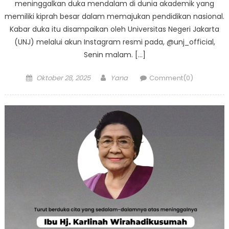
meninggalkan duka mendalam di dunia akademik yang
memiliki kiprah besar dalam memajukan pendidikan nasional.
Kabar duka itu disampaikan oleh Universitas Negeri Jakarta
(UNJ) melalui akun Instagram resmi pada, @unj_official,
Senin malam. […]
Posted
Author
Oktober 28, 2025
Yana
Comment(0)
on