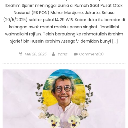
Ibrahim Sjarief meninggal dunia di Rumah Sakit Pusat Otak
Nasional (RS PON) Mahar Mardjono, Jakarta, Selasa
(20/5/2025) sekitar pukul 14.29 WIB. Kabar duka itu beredar di
kalangan awak medai melalui pesan singkat. “Innalillahi
wainnailaihi roji’un. Telah berpulang ke rahmatullah Ibrahim
Sjarief bin Husein Ibrahim Assegaf,” demikian bunyi […]
Posted
Author
Mei 20, 2025
Yana
Comment(0)
on