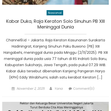
Nasional
Kabar Duka, Raja Keraton Solo Sinuhun PB XIII
Meninggal Dunia
Channel9.id – Jakarta. Raja Keraton Kasunanan Surakarta
Hadiningrat, Kanjeng Sinuhun Paku Buwono (PB) XIII
Hangabehi, meninggal dunia pada Minggu (2/11/2025). PB XIII
meninggal dunia pada usia 77 tahun di RS Indriati Solo Baru,
Kabupaten Sukoharjo, Jawa Tengah, pada pukul 07.29 WIB.
Kabar duka tersebut dibenarkan Kanjeng Pangeran Haryo
(KPH) Eddy Wirabhumi, salah satu kerabat Keraton […]
Posted
Author
November 2, 2025
Yana
Comment(0)
on