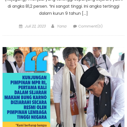
di angka 81,2 persen. “Ini sangat tinggi. Ini angka tertinggi
dalam kurun 9 tahun […]
Posted
Author
Juli 22, 2023
Yana
Comment(0)
on