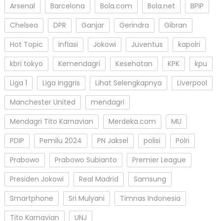
Arsenal
Barcelona
Bola.com
Bola.net
BPIP
Chelsea
DPR
Ganjar
Gerindra
Gibran
Hot Topic
inflasi
Jokowi
Juventus
kapolri
kbri tokyo
Kemendagri
Kesehatan
KPK
kpu
Liga 1
Liga Inggris
Lihat Selengkapnya
Liverpool
Manchester United
mendagri
Mendagri Tito Karnavian
Merdeka.com
MU
PDIP
Pemilu 2024
PN Jaksel
polisi
Polri
Prabowo
Prabowo Subianto
Premier League
Presiden Jokowi
Real Madrid
Samsung
Smartphone
Sri Mulyani
Timnas Indonesia
Tito Karnavian
UNJ