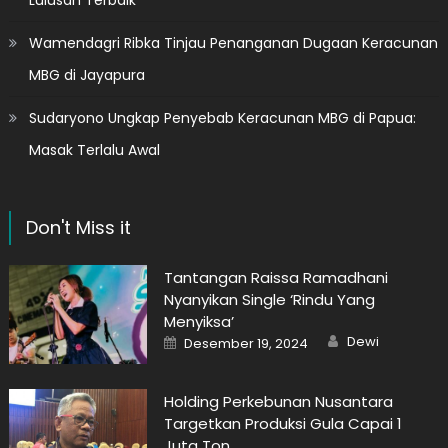
Lulusan Terbaik
Wamendagri Ribka Tinjau Penanganan Dugaan Keracunan
MBG di Jayapura
Sudaryono Ungkap Penyebab Keracunan MBG di Papua:
Masak Terlalu Awal
Don't Miss it
Tantangan Raissa Ramadhani
Nyanyikan Single ‘Rindu Yang
Menyiksa’
Author
Posted
Dewi
Desember 19, 2024
on
Holding Perkebunan Nusantara
Targetkan Produksi Gula Capai 1
Juta Ton