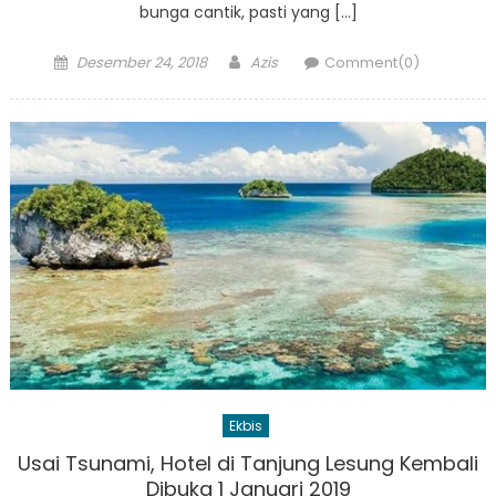
bunga cantik, pasti yang […]
Posted
Author
Desember 24, 2018
Azis
Comment(0)
on
Ekbis
Usai Tsunami, Hotel di Tanjung Lesung Kembali
Dibuka 1 Januari 2019