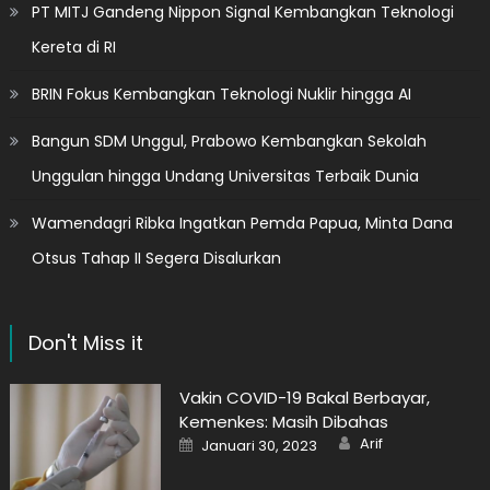
PT MITJ Gandeng Nippon Signal Kembangkan Teknologi
Kereta di RI
BRIN Fokus Kembangkan Teknologi Nuklir hingga AI
Bangun SDM Unggul, Prabowo Kembangkan Sekolah
Unggulan hingga Undang Universitas Terbaik Dunia
Wamendagri Ribka Ingatkan Pemda Papua, Minta Dana
Otsus Tahap II Segera Disalurkan
Don't Miss it
Vakin COVID-19 Bakal Berbayar,
Kemenkes: Masih Dibahas
Author
Posted
Arif
Januari 30, 2023
on