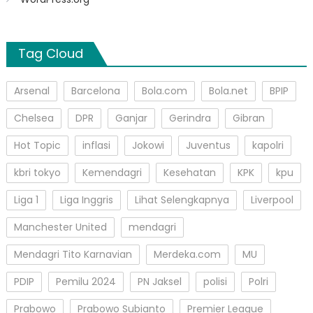
Tag Cloud
Arsenal
Barcelona
Bola.com
Bola.net
BPIP
Chelsea
DPR
Ganjar
Gerindra
Gibran
Hot Topic
inflasi
Jokowi
Juventus
kapolri
kbri tokyo
Kemendagri
Kesehatan
KPK
kpu
Liga 1
Liga Inggris
Lihat Selengkapnya
Liverpool
Manchester United
mendagri
Mendagri Tito Karnavian
Merdeka.com
MU
PDIP
Pemilu 2024
PN Jaksel
polisi
Polri
Prabowo
Prabowo Subianto
Premier League