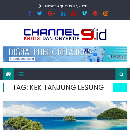
Skip
Jumat, Agustus 07, 2026
to
content
TAG:
KEK TANJUNG LESUNG