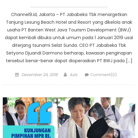
Channel9.id, Jakarta – PT Jababeka Tbk menargetkan
Tanjung Lesung Beach Hotel and Resort yang dikelola anak
usaha PT Banten West Java Tourism Development (BWJ)
dapat kembali dibuka untuk umum pada 1 Januari 2019 usai
diterjang tsunami Selat Sunda. CEO PT Jababeka Tbk
Setyono Djuandi Darmono berharap, kawasan penginapan
tersebut benar-benar dapat dioperasikan PT BWJ pada […]
Posted
Author
Desember 24, 2018
Azis
Comment(0)
on