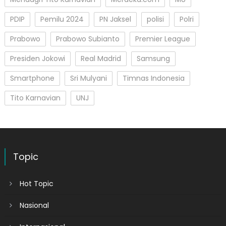
PDIP
Pemilu 2024
PN Jaksel
polisi
Polri
Prabowo
Prabowo Subianto
Premier League
Presiden Jokowi
Real Madrid
Samsung
Smartphone
Sri Mulyani
Timnas Indonesia
Tito Karnavian
UNJ
Topic
Hot Topic
Nasional