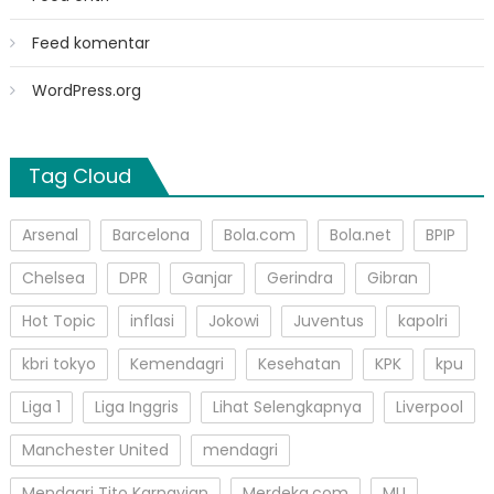
Feed komentar
WordPress.org
Tag Cloud
Arsenal
Barcelona
Bola.com
Bola.net
BPIP
Chelsea
DPR
Ganjar
Gerindra
Gibran
Hot Topic
inflasi
Jokowi
Juventus
kapolri
kbri tokyo
Kemendagri
Kesehatan
KPK
kpu
Liga 1
Liga Inggris
Lihat Selengkapnya
Liverpool
Manchester United
mendagri
Mendagri Tito Karnavian
Merdeka.com
MU