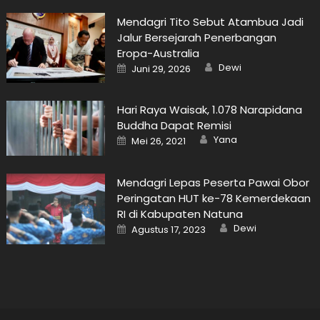
Mendagri Tito Sebut Atambua Jadi
Jalur Bersejarah Penerbangan
Eropa-Australia
Author
Posted
Dewi
Juni 29, 2026
on
Hari Raya Waisak, 1.078 Narapidana
Buddha Dapat Remisi
Author
Posted
Yana
Mei 26, 2021
on
Mendagri Lepas Peserta Pawai Obor
Peringatan HUT ke-78 Kemerdekaan
RI di Kabupaten Natuna
Author
Posted
Dewi
Agustus 17, 2023
on