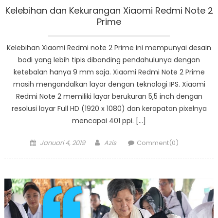
Kelebihan dan Kekurangan Xiaomi Redmi Note 2
Prime
Kelebihan Xiaomi Redmi note 2 Prime ini mempunyai desain
bodi yang lebih tipis dibanding pendahulunya dengan
ketebalan hanya 9 mm saja. Xiaomi Redmi Note 2 Prime
masih mengandalkan layar dengan teknologi IPS. Xiaomi
Redmi Note 2 memiliki layar berukuran 5,5 inch dengan
resolusi layar Full HD (1920 x 1080) dan kerapatan pixelnya
mencapai 401 ppi. […]
Posted
Author
Januari 4, 2019
Azis
Comment(0)
on