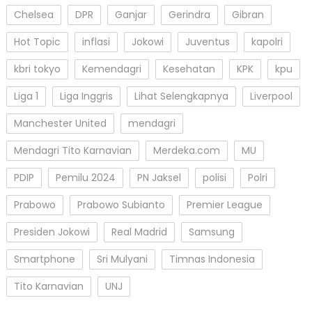
Chelsea
DPR
Ganjar
Gerindra
Gibran
Hot Topic
inflasi
Jokowi
Juventus
kapolri
kbri tokyo
Kemendagri
Kesehatan
KPK
kpu
Liga 1
Liga Inggris
Lihat Selengkapnya
Liverpool
Manchester United
mendagri
Mendagri Tito Karnavian
Merdeka.com
MU
PDIP
Pemilu 2024
PN Jaksel
polisi
Polri
Prabowo
Prabowo Subianto
Premier League
Presiden Jokowi
Real Madrid
Samsung
Smartphone
Sri Mulyani
Timnas Indonesia
Tito Karnavian
UNJ