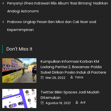
Penyanyi Ghea Indrawari Rilis Album ‘Rasi Bintang’ Hadirkan
Analogi Astronomi
Prabowo Ungkap Pesan Ben Mboi dan Cak Noer soal
Kepemimpinan
Don't Miss it
Kumpulkan Informasi Korban KM
Ladang Pertiwi 2, Basarnas-Polda
Sulsel Dirikan Posko Induk di Paotere
Author
Posted
Yana
Mei 29, 2022
on
Twitter Bikin Spaces Jadi Mudah
Ditemukan
Author
Posted
Arif
Agustus 19, 2021
on