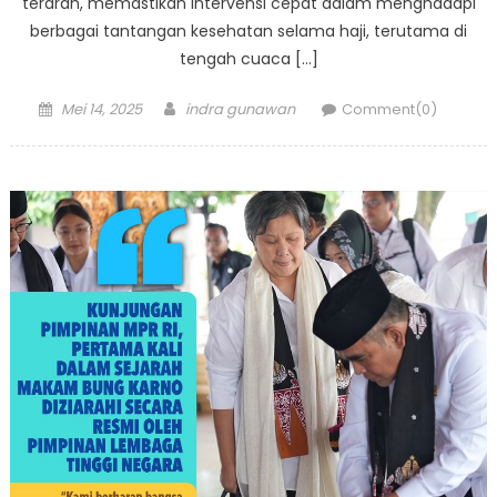
terarah, memastikan intervensi cepat dalam menghadapi
berbagai tantangan kesehatan selama haji, terutama di
tengah cuaca […]
Posted
Author
Mei 14, 2025
indra gunawan
Comment(0)
on