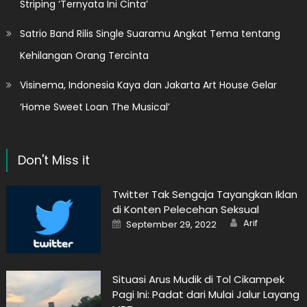
Striping ‘Ternyata Ini Cinta’
Satrio Band Rilis Single Suaramu Angkat Tema tentang
Kehilangan Orang Tercinta
Visinema, Indonesia Kaya dan Jakarta Art House Gelar
‘Home Sweet Loan The Musical’
Don't Miss it
Twitter Tak Sengaja Tayangkan Iklan
di Konten Pelecehan Seksual
Author
Posted
Arif
September 29, 2022
on
Situasi Arus Mudik di Tol Cikampek
Pagi Ini: Padat dari Mulai Jalur Layang