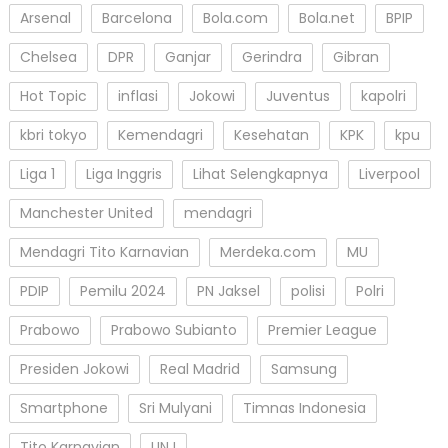
Arsenal
Barcelona
Bola.com
Bola.net
BPIP
Chelsea
DPR
Ganjar
Gerindra
Gibran
Hot Topic
inflasi
Jokowi
Juventus
kapolri
kbri tokyo
Kemendagri
Kesehatan
KPK
kpu
Liga 1
Liga Inggris
Lihat Selengkapnya
Liverpool
Manchester United
mendagri
Mendagri Tito Karnavian
Merdeka.com
MU
PDIP
Pemilu 2024
PN Jaksel
polisi
Polri
Prabowo
Prabowo Subianto
Premier League
Presiden Jokowi
Real Madrid
Samsung
Smartphone
Sri Mulyani
Timnas Indonesia
Tito Karnavian
UNJ