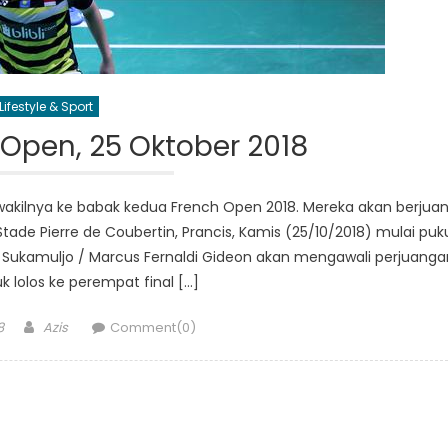
Lifestyle & Sport
Open, 25 Oktober 2018
 wakilnya ke babak kedua French Open 2018. Mereka akan berjua
tade Pierre de Coubertin, Prancis, Kamis (25/10/2018) mulai puk
a Sukamuljo / Marcus Fernaldi Gideon akan mengawali perjuanga
k lolos ke perempat final […]
Author
8
Azis
Comment(0)