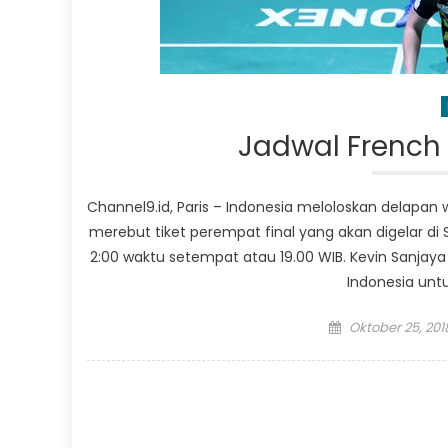
Jadwal French 
Channel9.id, Paris – Indonesia meloloskan delapan
merebut tiket perempat final yang akan digelar di S
2:00 waktu setempat atau 19.00 WIB. Kevin Sanjay
Indonesia untu
Posted
Oktober 25, 201
on