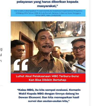
ng
ul
n