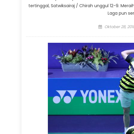
tertinggal, Satwiksairaj / Chirah unggul 12-9. Mer
Laga pun sem
Posted
Oktober 28, 201
on