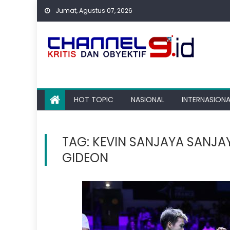
Skip
Jumat, Agustus 07, 2026
to
content
HOT TOPIC
NASIONAL
INTERNASIONA
TAG:
KEVIN SANJAYA SANJA
GIDEON