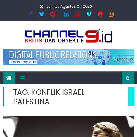
Skip
Jumat, Agustus 07, 2026
to
content
TAG:
KONFLIK ISRAEL-
PALESTINA