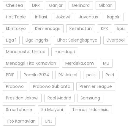
Chelsea
DPR
Ganjar
Gerindra
Gibran
Hot Topic
inflasi
Jokowi
Juventus
kapolri
kbri tokyo
Kemendagri
Kesehatan
KPK
kpu
Liga 1
Liga Inggris
Lihat Selengkapnya
Liverpool
Manchester United
mendagri
Mendagri Tito Karnavian
Merdeka.com
MU
PDIP
Pemilu 2024
PN Jaksel
polisi
Polri
Prabowo
Prabowo Subianto
Premier League
Presiden Jokowi
Real Madrid
Samsung
Smartphone
Sri Mulyani
Timnas Indonesia
Tito Karnavian
UNJ