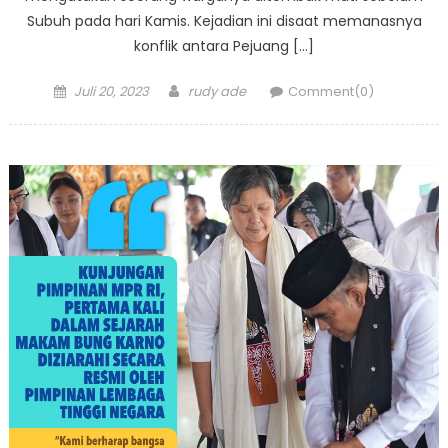
Subuh pada hari Kamis. Kejadian ini disaat memanasnya
konflik antara Pejuang […]
Posted
Author
Juli 20, 2023
rudy ade
Comment(0)
on