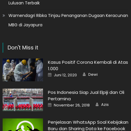
Lulusan Terbaik
Wamendagri Ribka Tinjau Penanganan Dugaan Keracunan
MBG di Jayapura
Don't Miss it
Kasus Positif Corona Kembali di Atas
1.000
Author
Posted
Dewi
Juni 12, 2020
on
Pos Indonesia Siap Jual Elpiji dan Oli
Pertamina
Author
Posted
Azis
November 26, 2018
on
Penjelasan WhatsApp Soal Kebijakan
Baru dan Sharing Data ke Facebook