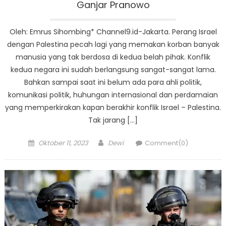
Ganjar Pranowo
Oleh: Emrus Sihombing* Channel9.id-Jakarta. Perang Israel
dengan Palestina pecah lagi yang memakan korban banyak
manusia yang tak berdosa di kedua belah pihak. Konflik
kedua negara ini sudah berlangsung sangat-sangat lama.
Bahkan sampai saat ini belum ada para ahli politik,
komunikasi politik, huhungan internasional dan perdamaian
yang memperkirakan kapan berakhir konflik Israel – Palestina.
Tak jarang […]
Posted
Author
Oktober 11, 2023
Dewi
Comment(0)
on