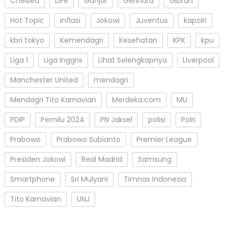
Chelsea
DPR
Ganjar
Gerindra
Gibran
Hot Topic
inflasi
Jokowi
Juventus
kapolri
kbri tokyo
Kemendagri
Kesehatan
KPK
kpu
Liga 1
Liga Inggris
Lihat Selengkapnya
Liverpool
Manchester United
mendagri
Mendagri Tito Karnavian
Merdeka.com
MU
PDIP
Pemilu 2024
PN Jaksel
polisi
Polri
Prabowo
Prabowo Subianto
Premier League
Presiden Jokowi
Real Madrid
Samsung
Smartphone
Sri Mulyani
Timnas Indonesia
Tito Karnavian
UNJ