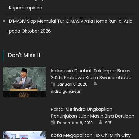
Kepemimpinan
D’MASIV Siap Memulai Tur ‘D’MASIV Asia Home Run’ di Asia
pada Oktober 2026
Don't Miss it
Indonesia Disebut Tak Impor Beras
2025, Prabowo Klaim Swasembada
Author
Posted
Januari 6, 2026
on
indra gunawan
Partai Gerindra Ungkapkan
Penunjukan Jubir Masih Bisa Berubah
Author
Posted
Arif
Desember 6, 2019
on
Kota Megapolitan Ho Chi Minh City