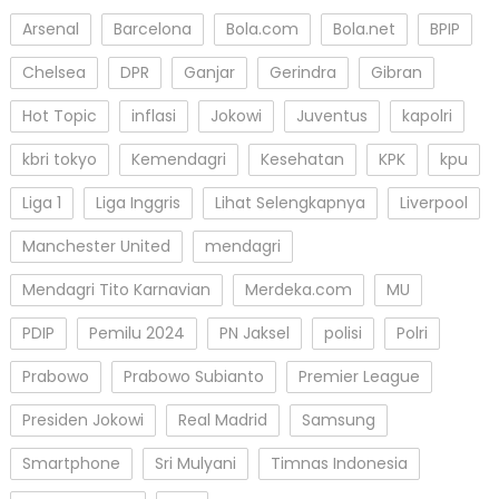
Arsenal
Barcelona
Bola.com
Bola.net
BPIP
Chelsea
DPR
Ganjar
Gerindra
Gibran
Hot Topic
inflasi
Jokowi
Juventus
kapolri
kbri tokyo
Kemendagri
Kesehatan
KPK
kpu
Liga 1
Liga Inggris
Lihat Selengkapnya
Liverpool
Manchester United
mendagri
Mendagri Tito Karnavian
Merdeka.com
MU
PDIP
Pemilu 2024
PN Jaksel
polisi
Polri
Prabowo
Prabowo Subianto
Premier League
Presiden Jokowi
Real Madrid
Samsung
Smartphone
Sri Mulyani
Timnas Indonesia