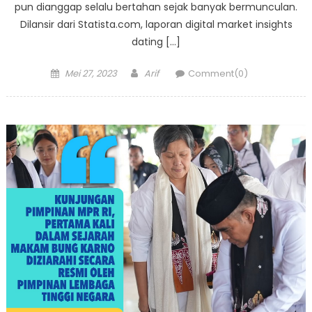
pun dianggap selalu bertahan sejak banyak bermunculan.
Dilansir dari Statista.com, laporan digital market insights
dating […]
Posted
Author
Mei 27, 2023
Arif
Comment(0)
on