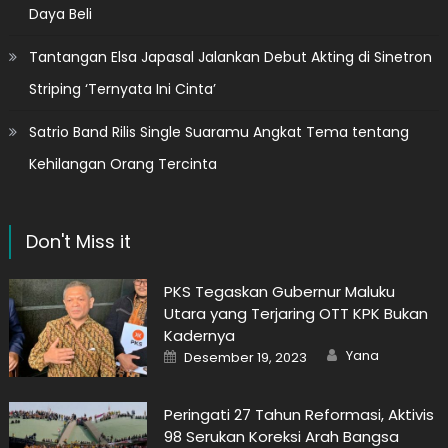
Daya Beli
Tantangan Elsa Japasal Jalankan Debut Akting di Sinetron
Striping ‘Ternyata Ini Cinta’
Satrio Band Rilis Single Suaramu Angkat Tema tentang
Kehilangan Orang Tercinta
Don't Miss it
PKS Tegaskan Gubernur Maluku
Utara yang Terjaring OTT KPK Bukan
Kadernya
Author
Posted
Yana
Desember 19, 2023
on
Peringati 27 Tahun Reformasi, Aktivis
98 Serukan Koreksi Arah Bangsa