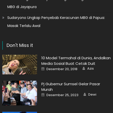
MBG di Jayapura
Sudaryono Ungkap Penyebab Keracunan MBG di Papua:
Masak Terlalu Awal
Don't Miss it
10 Model Termahal di Dunia, Andalkan
Media Sosial Buat Cetak Duit
Author
Posted
Azis
Desember 20, 2018
on
Pj Gubernur Sumsel Gelar Pasar
Murah
Author
Posted
Dewi
Desember 25, 2023
on