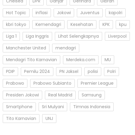
Chelsea
DPR
Ganjar
Gerindra
Gibran
Hot Topic
inflasi
Jokowi
Juventus
kapolri
kbri tokyo
Kemendagri
Kesehatan
KPK
kpu
Liga 1
Liga Inggris
Lihat Selengkapnya
Liverpool
Manchester United
mendagri
Mendagri Tito Karnavian
Merdeka.com
MU
PDIP
Pemilu 2024
PN Jaksel
polisi
Polri
Prabowo
Prabowo Subianto
Premier League
Presiden Jokowi
Real Madrid
Samsung
Smartphone
Sri Mulyani
Timnas Indonesia
Tito Karnavian
UNJ