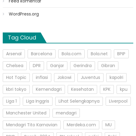
Feed komentar
WordPress.org
Tag Cloud
Arsenal
Barcelona
Bola.com
Bola.net
BPIP
Chelsea
DPR
Ganjar
Gerindra
Gibran
Hot Topic
inflasi
Jokowi
Juventus
kapolri
kbri tokyo
Kemendagri
Kesehatan
KPK
kpu
Liga 1
Liga Inggris
Lihat Selengkapnya
Liverpool
Manchester United
mendagri
Mendagri Tito Karnavian
Merdeka.com
MU