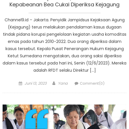
Kepabeanan Bea Cukai Diperiksa Kejagung
Channel9.id – Jakarta. Penyidik Jampidsus Kejaksaan Agung
(Kejagung) terus melakukan pendalaman kasus dugaan
tindak pidana korupsi pengelolaan kegiatan usaha komoditas
emas pada tahun 2010-2022. Dua orang diperiksa dalam
kasus tersebut. Kepala Pusat Penerangan Hukum Kejagung
Ketut Sumedana mengatakan, dua orang saksi diperiksa
dalam kasus tersebut pada hari ini, Senin (12/6/2023). Mereka
adalah RFDT selaku Direktur […]
Posted
Author
Juni 13, 2023
Yana
Comment(0)
on