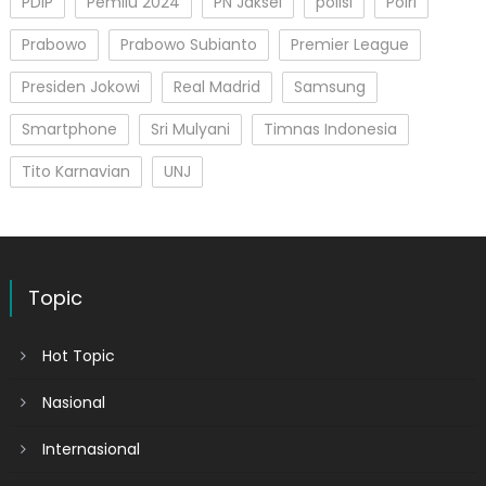
PDIP
Pemilu 2024
PN Jaksel
polisi
Polri
Prabowo
Prabowo Subianto
Premier League
Presiden Jokowi
Real Madrid
Samsung
Smartphone
Sri Mulyani
Timnas Indonesia
Tito Karnavian
UNJ
Topic
Hot Topic
Nasional
Internasional