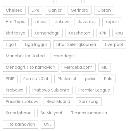
Chelsea
DPR
Ganjar
Gerindra
Gibran
Hot Topic
inflasi
Jokowi
Juventus
kapolri
kbri tokyo
Kemendagri
Kesehatan
KPK
kpu
Liga 1
Liga Inggris
Lihat Selengkapnya
Liverpool
Manchester United
mendagri
Mendagri Tito Karnavian
Merdeka.com
MU
PDIP
Pemilu 2024
PN Jaksel
polisi
Polri
Prabowo
Prabowo Subianto
Premier League
Presiden Jokowi
Real Madrid
Samsung
Smartphone
Sri Mulyani
Timnas Indonesia
Tito Karnavian
UNJ