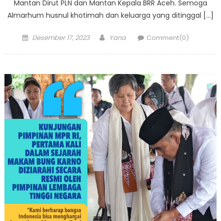
Mantan Dirut PLN dan Mantan Kepala BRR Aceh. Semoga
Almarhum husnul khotimah dan keluarga yang ditinggal […]
Posted
Author
Desember 17, 2023
Yana
Comment(0)
on