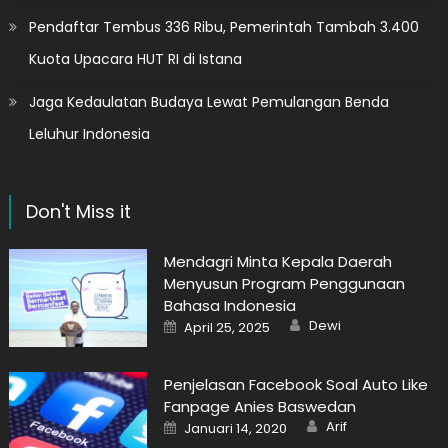
Pendaftar Tembus 336 Ribu, Pemerintah Tambah 3.400
Kuota Upacara HUT RI di Istana
Jaga Kedaulatan Budaya Lewat Pemulangan Benda
Leluhur Indonesia
Don't Miss it
Mendagri Minta Kepala Daerah
Menyusun Program Penggunaan
Bahasa Indonesia
Author
Posted
Dewi
April 25, 2025
on
Penjelasan Facebook Soal Auto Like
Fanpage Anies Baswedan
Author
Posted
Arif
Januari 14, 2020
on