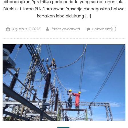
dibandingkan Rp5 triliun pada periode yang sama tahun lalu.
Direktur Utama PLN Darmawan Prasodjo menegaskan bahwa
kenaikan laba didukung […]
Posted
Author
Agustus 7, 2025
indra gunawan
Comment(0)
on