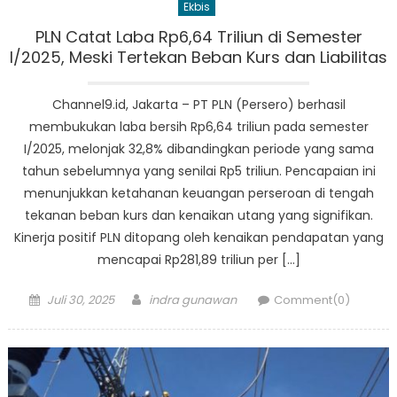
Ekbis
PLN Catat Laba Rp6,64 Triliun di Semester
I/2025, Meski Tertekan Beban Kurs dan Liabilitas
Channel9.id, Jakarta – PT PLN (Persero) berhasil
membukukan laba bersih Rp6,64 triliun pada semester
I/2025, melonjak 32,8% dibandingkan periode yang sama
tahun sebelumnya yang senilai Rp5 triliun. Pencapaian ini
menunjukkan ketahanan keuangan perseroan di tengah
tekanan beban kurs dan kenaikan utang yang signifikan.
Kinerja positif PLN ditopang oleh kenaikan pendapatan yang
mencapai Rp281,89 triliun per […]
Posted
Author
Juli 30, 2025
indra gunawan
Comment(0)
on