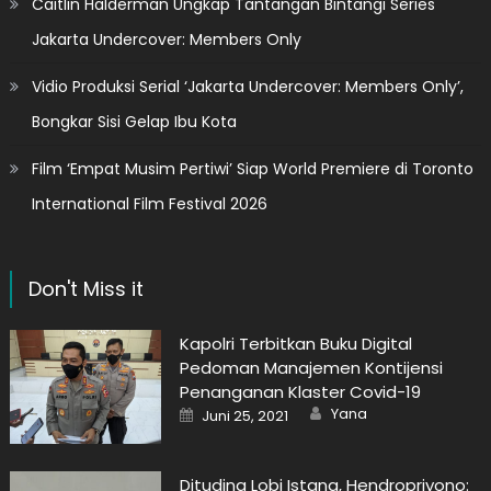
Caitlin Halderman Ungkap Tantangan Bintangi Series
Jakarta Undercover: Members Only
Vidio Produksi Serial ‘Jakarta Undercover: Members Only’,
Bongkar Sisi Gelap Ibu Kota
Film ‘Empat Musim Pertiwi’ Siap World Premiere di Toronto
International Film Festival 2026
Don't Miss it
Kapolri Terbitkan Buku Digital
Pedoman Manajemen Kontijensi
Penanganan Klaster Covid-19
Author
Posted
Yana
Juni 25, 2021
on
Dituding Lobi Istana, Hendropriyono: