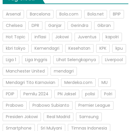
Arsenal
Barcelona
Bola.com
Bola.net
BPIP
Chelsea
DPR
Ganjar
Gerindra
Gibran
Hot Topic
inflasi
Jokowi
Juventus
kapolri
kbri tokyo
Kemendagri
Kesehatan
KPK
kpu
Liga 1
Liga Inggris
Lihat Selengkapnya
Liverpool
Manchester United
mendagri
Mendagri Tito Karnavian
Merdeka.com
MU
PDIP
Pemilu 2024
PN Jaksel
polisi
Polri
Prabowo
Prabowo Subianto
Premier League
Presiden Jokowi
Real Madrid
Samsung
Smartphone
Sri Mulyani
Timnas Indonesia