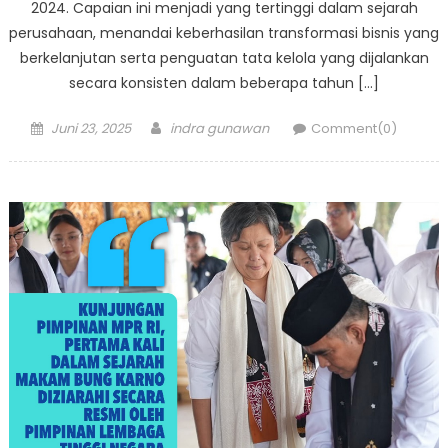
2024. Capaian ini menjadi yang tertinggi dalam sejarah
perusahaan, menandai keberhasilan transformasi bisnis yang
berkelanjutan serta penguatan tata kelola yang dijalankan
secara konsisten dalam beberapa tahun […]
Posted
Author
Juni 23, 2025
indra gunawan
Comment(0)
on