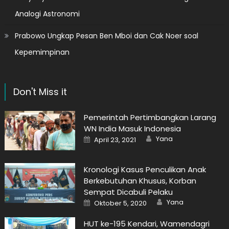
Analogi Astronomi
Prabowo Ungkap Pesan Ben Mboi dan Cak Noer soal
Kepemimpinan
Don't Miss it
Pemerintah Pertimbangkan Larang
WN India Masuk Indonesia
Author
Posted
Yana
April 23, 2021
on
Kronologi Kasus Penculikan Anak
Berkebutuhan Khusus, Korban
Sempat Dicabuli Pelaku
Author
Posted
Yana
Oktober 5, 2020
on
HUT ke-195 Kendari, Wamendagri