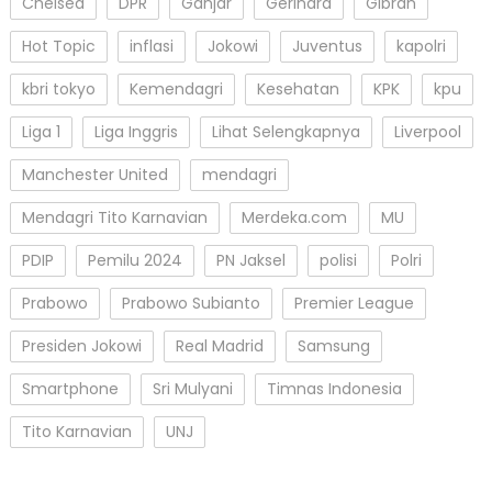
Chelsea
DPR
Ganjar
Gerindra
Gibran
Hot Topic
inflasi
Jokowi
Juventus
kapolri
kbri tokyo
Kemendagri
Kesehatan
KPK
kpu
Liga 1
Liga Inggris
Lihat Selengkapnya
Liverpool
Manchester United
mendagri
Mendagri Tito Karnavian
Merdeka.com
MU
PDIP
Pemilu 2024
PN Jaksel
polisi
Polri
Prabowo
Prabowo Subianto
Premier League
Presiden Jokowi
Real Madrid
Samsung
Smartphone
Sri Mulyani
Timnas Indonesia
Tito Karnavian
UNJ