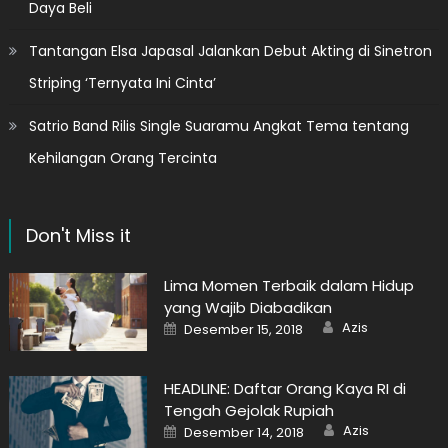
Daya Beli
Tantangan Elsa Japasal Jalankan Debut Akting di Sinetron
Striping ‘Ternyata Ini Cinta’
Satrio Band Rilis Single Suaramu Angkat Tema tentang
Kehilangan Orang Tercinta
Don't Miss it
Lima Momen Terbaik dalam Hidup
yang Wajib Diabadikan
Author
Posted
Azis
Desember 15, 2018
on
HEADLINE: Daftar Orang Kaya RI di
Tengah Gejolak Rupiah
Author
Posted
Azis
Desember 14, 2018
on