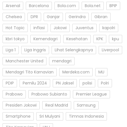
Arsenal
Barcelona
Bola.com
Bola.net
BPIP
Chelsea
DPR
Ganjar
Gerindra
Gibran
Hot Topic
inflasi
Jokowi
Juventus
kapolri
kbri tokyo
Kemendagri
Kesehatan
KPK
kpu
Liga 1
Liga Inggris
Lihat Selengkapnya
Liverpool
Manchester United
mendagri
Mendagri Tito Karnavian
Merdeka.com
MU
PDIP
Pemilu 2024
PN Jaksel
polisi
Polri
Prabowo
Prabowo Subianto
Premier League
Presiden Jokowi
Real Madrid
Samsung
Smartphone
Sri Mulyani
Timnas Indonesia