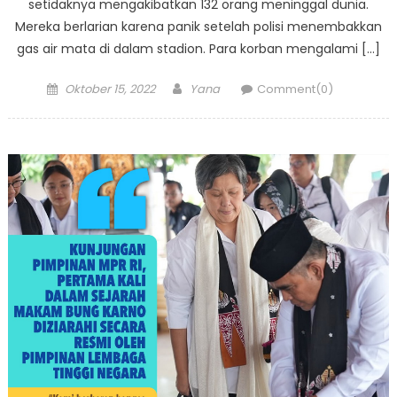
setidaknya mengakibatkan 132 orang meninggal dunia.
Mereka berlarian karena panik setelah polisi menembakkan
gas air mata di dalam stadion. Para korban mengalami […]
Posted
Author
Oktober 15, 2022
Yana
Comment(0)
on