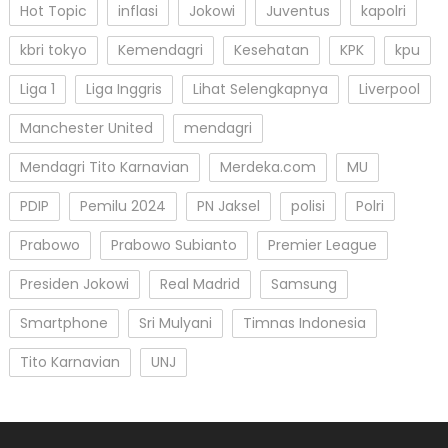
Hot Topic
inflasi
Jokowi
Juventus
kapolri
kbri tokyo
Kemendagri
Kesehatan
KPK
kpu
Liga 1
Liga Inggris
Lihat Selengkapnya
Liverpool
Manchester United
mendagri
Mendagri Tito Karnavian
Merdeka.com
MU
PDIP
Pemilu 2024
PN Jaksel
polisi
Polri
Prabowo
Prabowo Subianto
Premier League
Presiden Jokowi
Real Madrid
Samsung
Smartphone
Sri Mulyani
Timnas Indonesia
Tito Karnavian
UNJ