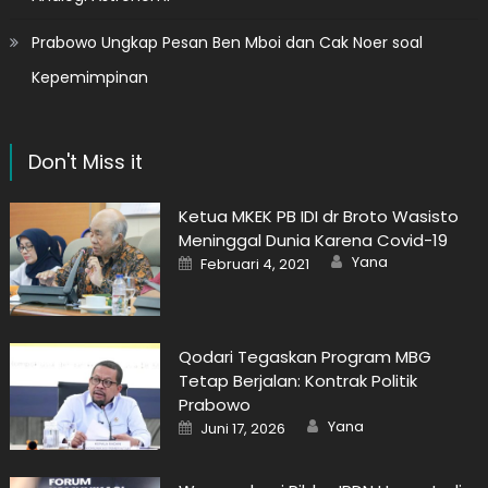
Prabowo Ungkap Pesan Ben Mboi dan Cak Noer soal
Kepemimpinan
Don't Miss it
Ketua MKEK PB IDI dr Broto Wasisto
Meninggal Dunia Karena Covid-19
Author
Posted
Yana
Februari 4, 2021
on
Qodari Tegaskan Program MBG
Tetap Berjalan: Kontrak Politik
Prabowo
Author
Posted
Yana
Juni 17, 2026
on