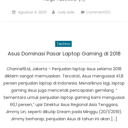
Posted
Author
Agustus 4, 2023
rudy ade
Comment(0)
on
Techno
Asus Dominasi Pasar Laptop Gaming di 2018
Channel9.id, Jakarta – Penjualan laptop Asus selama 2018
diklaim sangat memuaskan. Tercatat, Asus menguasai 41,8
persen penjualan laptop di Indonesia. Menariknya lagi, laptop
gaming Asus juga mencetak pencapaian gemilang. ”
Sementara untuk penjualan laptop gaming kami menguasai
60,1 persen,” ujar Direktur Asus Regional Asia Tenggara,
Jimmy Lin, seperti dikutip Dream pada Minggu (20/1/2019).
Jimmy berharap, penjualan Asus di tahun ini akan […]