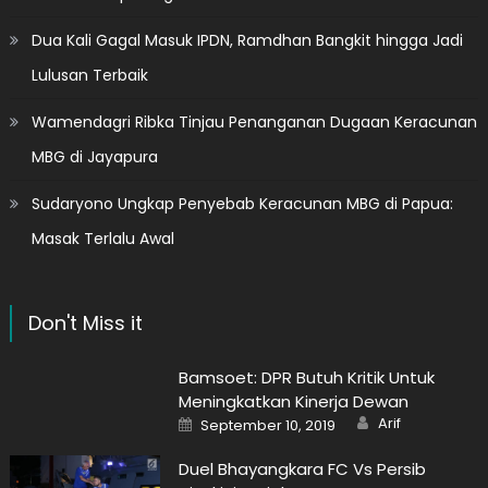
Dua Kali Gagal Masuk IPDN, Ramdhan Bangkit hingga Jadi
Lulusan Terbaik
Wamendagri Ribka Tinjau Penanganan Dugaan Keracunan
MBG di Jayapura
Sudaryono Ungkap Penyebab Keracunan MBG di Papua:
Masak Terlalu Awal
Don't Miss it
Bamsoet: DPR Butuh Kritik Untuk
Meningkatkan Kinerja Dewan
Author
Posted
Arif
September 10, 2019
on
Duel Bhayangkara FC Vs Persib