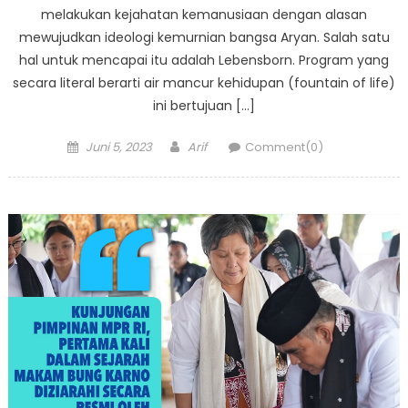
melakukan kejahatan kemanusiaan dengan alasan
mewujudkan ideologi kemurnian bangsa Aryan. Salah satu
hal untuk mencapai itu adalah Lebensborn. Program yang
secara literal berarti air mancur kehidupan (fountain of life)
ini bertujuan […]
Posted
Author
Juni 5, 2023
Arif
Comment(0)
on