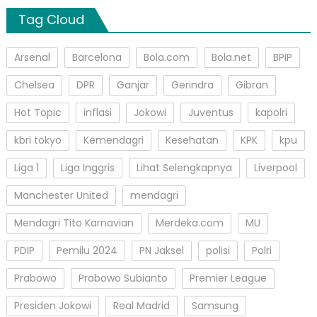
Tag Cloud
Arsenal
Barcelona
Bola.com
Bola.net
BPIP
Chelsea
DPR
Ganjar
Gerindra
Gibran
Hot Topic
inflasi
Jokowi
Juventus
kapolri
kbri tokyo
Kemendagri
Kesehatan
KPK
kpu
Liga 1
Liga Inggris
Lihat Selengkapnya
Liverpool
Manchester United
mendagri
Mendagri Tito Karnavian
Merdeka.com
MU
PDIP
Pemilu 2024
PN Jaksel
polisi
Polri
Prabowo
Prabowo Subianto
Premier League
Presiden Jokowi
Real Madrid
Samsung