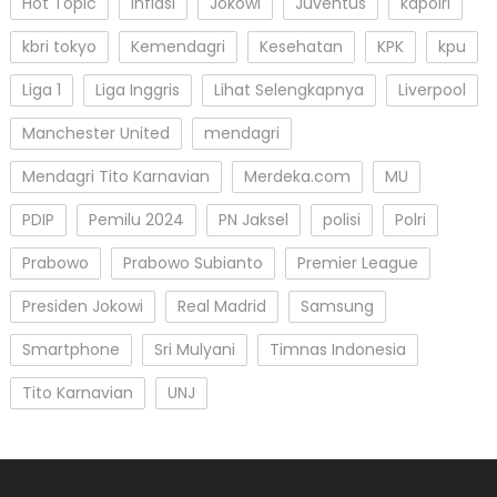
Hot Topic
inflasi
Jokowi
Juventus
kapolri
kbri tokyo
Kemendagri
Kesehatan
KPK
kpu
Liga 1
Liga Inggris
Lihat Selengkapnya
Liverpool
Manchester United
mendagri
Mendagri Tito Karnavian
Merdeka.com
MU
PDIP
Pemilu 2024
PN Jaksel
polisi
Polri
Prabowo
Prabowo Subianto
Premier League
Presiden Jokowi
Real Madrid
Samsung
Smartphone
Sri Mulyani
Timnas Indonesia
Tito Karnavian
UNJ