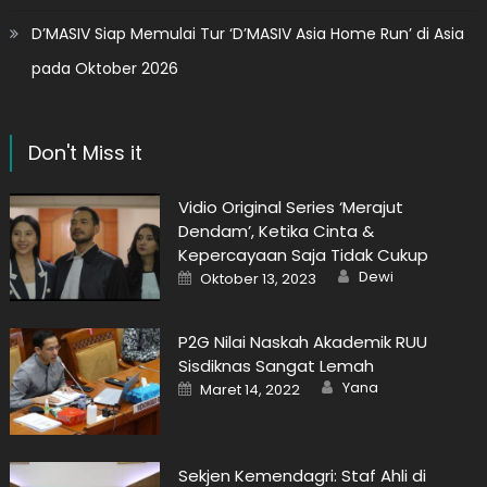
D’MASIV Siap Memulai Tur ‘D’MASIV Asia Home Run’ di Asia
pada Oktober 2026
Don't Miss it
Vidio Original Series ‘Merajut
Dendam’, Ketika Cinta &
Kepercayaan Saja Tidak Cukup
Author
Posted
Dewi
Oktober 13, 2023
on
P2G Nilai Naskah Akademik RUU
Sisdiknas Sangat Lemah
Author
Posted
Yana
Maret 14, 2022
on
Sekjen Kemendagri: Staf Ahli di