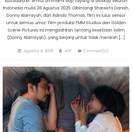
sutradara M. Amrul Ummami siap tayang di bioskop seluruh
Indonesia mulai 28 Agustus 2025. Dibintangi Shareefa Danish,
Donny Alamsyah, dan Adinda Thomas, film ini lulus sensor
untuk semua umur. Film produksi FMM Studios dan Golden
Scene Pictures ini mengisahkan tentang kesetiaan Salim
(Donny Alamsyah), yang berjanji untuk tidak menikah […]
Posted
Author
Agustus 6, 2025
Arif
Comment(0)
on