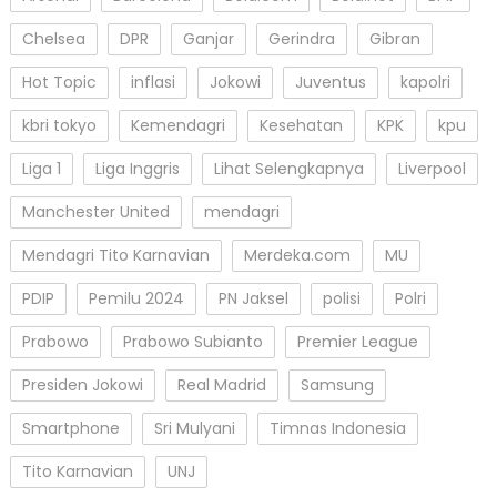
Chelsea
DPR
Ganjar
Gerindra
Gibran
Hot Topic
inflasi
Jokowi
Juventus
kapolri
kbri tokyo
Kemendagri
Kesehatan
KPK
kpu
Liga 1
Liga Inggris
Lihat Selengkapnya
Liverpool
Manchester United
mendagri
Mendagri Tito Karnavian
Merdeka.com
MU
PDIP
Pemilu 2024
PN Jaksel
polisi
Polri
Prabowo
Prabowo Subianto
Premier League
Presiden Jokowi
Real Madrid
Samsung
Smartphone
Sri Mulyani
Timnas Indonesia
Tito Karnavian
UNJ